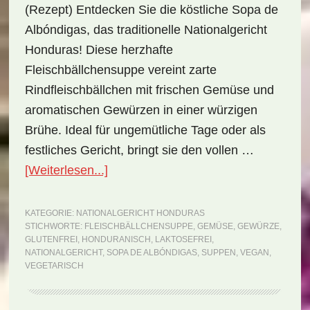
(Rezept) Entdecken Sie die köstliche Sopa de
Albóndigas, das traditionelle Nationalgericht
Honduras! Diese herzhafte
Fleischbällchensuppe vereint zarte
Rindfleischbällchen mit frischen Gemüse und
aromatischen Gewürzen in einer würzigen
Brühe. Ideal für ungemütliche Tage oder als
festliches Gericht, bringt sie den vollen …
ÜberNationalgericht
[Weiterlesen...]
Honduras:
Sopa
KATEGORIE:
NATIONALGERICHT HONDURAS
STICHWORTE:
FLEISCHBÄLLCHENSUPPE
,
GEMÜSE
,
GEWÜRZE
,
de
GLUTENFREI
,
HONDURANISCH
,
LAKTOSEFREI
,
Albóndigas
NATIONALGERICHT
,
SOPA DE ALBÓNDIGAS
,
SUPPEN
,
VEGAN
,
VEGETARISCH
(Rezept)