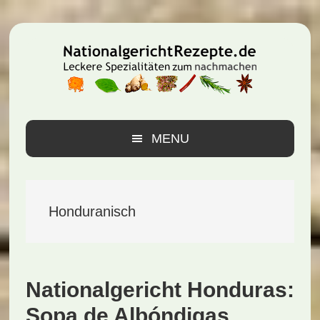
Zur
Zum
Zur
Hauptnavigation
Inhalt
Seitenspalte
springen
springen
springen
MENU
Honduranisch
Nationalgericht Honduras:
Sopa de Albóndigas