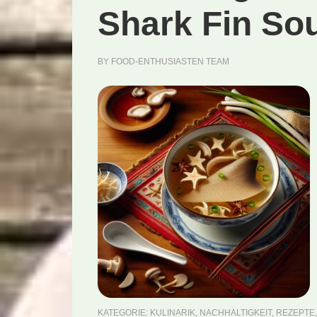
Shark Fin So
BY
FOOD-ENTHUSIASTEN TEAM
KATEGORIE:
KULINARIK
,
NACHHALTIGKEIT
,
REZEPTE