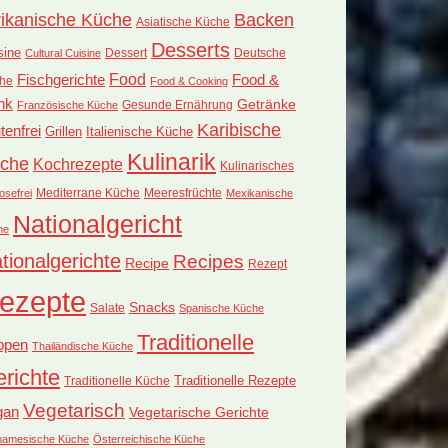
rikanische Küche
Backen
Asiatische Küche
Desserts
sine
Dessert
Deutsche
Cultural Cuisine
Food
Fischgerichte
Food &
he
Food & Cooking
nk
Getränke
Französische Küche
Gesunde Ernährung
Karibische
tenfrei
Grillen
Italienische Küche
Kulinarik
che
Kochrezepte
Kulinarisches
Mediterrane Küche
Meeresfrüchte
osefrei
Mexikanische
Nationalgericht
he
tionalgerichte
Recipes
Recipe
Rezept
ezepte
Snacks
Salate
Spanische Küche
Traditionelle
ppen
Thailändische Küche
richte
Traditionelle Küche
Traditionelle Rezepte
Vegetarisch
gan
Vegetarische Gerichte
tnamesische Küche
Österreichische Küche