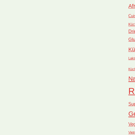
Af
Cui
Küc
Dri
Glu
Kü
Lakt
Küc
Na
R
Su
Ge
Ve
Vie