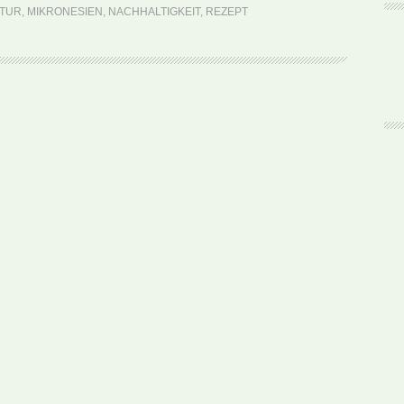
Fin
TUR
,
MIKRONESIEN
,
NACHHALTIGKEIT
,
REZEPT
Soup
(Rezept)