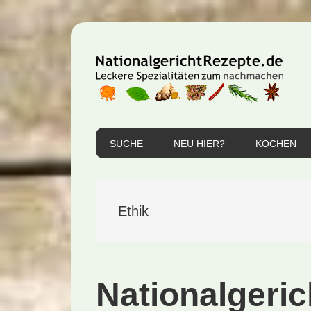
Zur
Zum
Zur
Hauptnavigation
Inhalt
Seitenspalte
springen
springen
springen
SUCHE
NEU HIER?
KOCHEN
Ethik
Nationalgeric