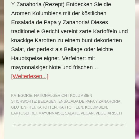
Y Zanahoria (Rezept) Entdecken Sie die
Aromen Kolumbiens mit der köstlichen
Ensalada de Papa y Zanahoria! Dieses
traditionelle Gericht vereint zarte Kartoffeln und
knackige Karotten zu einem bunt dekorierten
Salat, der perfekt als Beilage oder leichte
Hauptspeise eignet. Verfeinert mit
mayonnaisiger Note und frischen …
ÜberNationalgericht
[Weiterlesen...]
Kolumbien:
Ensalada
KATEGORIE:
NATIONALGERICHT KOLUMBIEN
STICHWORTE:
BEILAGEN
,
ENSALADA DE PAPA Y ZANAHORIA
,
de
GLUTENFREI
,
KAROTTEN
,
KARTOFFELN
,
KOLUMBIEN
,
Papa
LAKTOSEFREI
,
MAYONNAISE
,
SALATE
,
VEGAN
,
VEGETARISCH
y
Zanahoria