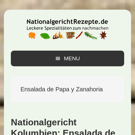
Zur
Zum
Zur
Hauptnavigation
Inhalt
Seitenspalte
springen
springen
springen
MENU
Ensalada de Papa y Zanahoria
Nationalgericht
Kolumbien: Ensalada de