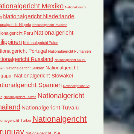
tionalgericht Mexiko
Nationalgericht
Nationalgericht Niederlande
al
onalgericht Nigeria
Nationalgericht Pakistan
Nationalgericht
ionalgericht Peru
ilippinen
Nationalgericht Polen
tionalgericht Portugal
Nationalgericht Rumänien
tionalgericht Russland
Nationalgericht Saudi-
Nationalgericht
Nationalgericht Serbien
ien
Nationalgericht Slowakei
ngapur
tionalgericht Spanien
Nationalgericht Sri
Nationalgericht
ka
Nationalgericht Taiwan
hailand
Nationalgericht Tuvalu
Nationalgericht
ionalgericht Türkei
ruguay
Nationalgericht USA