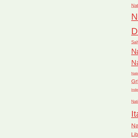
Nat
N
D
Sal
Na
Na
Nati
Gr
Indi
Nat
It
Na
Li