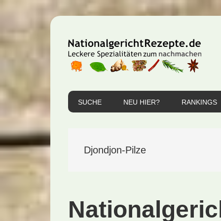
Zur
Zum
Zur
Hauptnavigation
Inhalt
Seitenspalte
springen
springen
springen
SUCHE
NEU HIER?
RANKINGS
Djondjon-Pilze
Nationalgerich