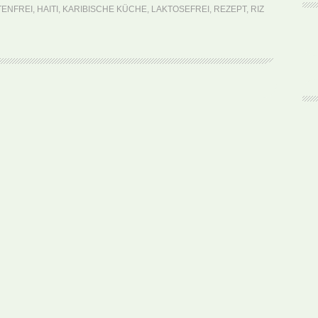
Djondjon
TENFREI
,
HAITI
,
KARIBISCHE KÜCHE
,
LAKTOSEFREI
,
REZEPT
,
RIZ
(Rezept)