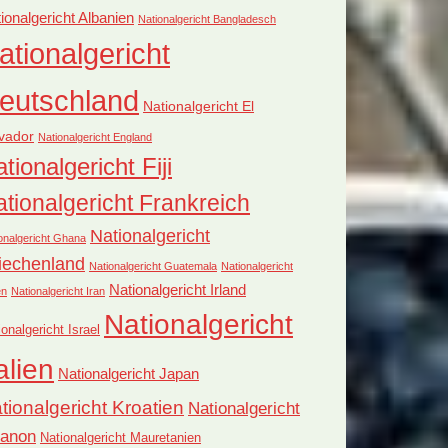
ionalgericht Albanien
Nationalgericht Bangladesch
ationalgericht
eutschland
Nationalgericht El
vador
Nationalgericht England
tionalgericht Fiji
tionalgericht Frankreich
Nationalgericht
onalgericht Ghana
iechenland
Nationalgericht Guatemala
Nationalgericht
Nationalgericht Irland
en
Nationalgericht Iran
Nationalgericht
ionalgericht Israel
alien
Nationalgericht Japan
tionalgericht Kroatien
Nationalgericht
banon
Nationalgericht Mauretanien