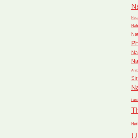
Na
Nep
Nati
Nat
Ph
Na
Na
Arab
Si
Na
Lan
T
Nat
U