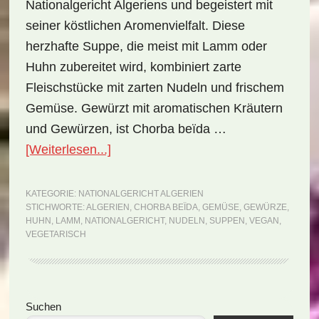
Nationalgericht Algeriens und begeistert mit
seiner köstlichen Aromenvielfalt. Diese
herzhafte Suppe, die meist mit Lamm oder
Huhn zubereitet wird, kombiniert zarte
Fleischstücke mit zarten Nudeln und frischem
Gemüse. Gewürzt mit aromatischen Kräutern
und Gewürzen, ist Chorba beïda …
ÜberNationalgericht
[Weiterlesen...]
Algerien:
Chorba
KATEGORIE:
NATIONALGERICHT ALGERIEN
STICHWORTE:
ALGERIEN
,
CHORBA BEÏDA
,
GEMÜSE
,
GEWÜRZE
,
beïda
HUHN
,
LAMM
,
NATIONALGERICHT
,
NUDELN
,
SUPPEN
,
VEGAN
,
(Rezept)
VEGETARISCH
Seitenspalte
Suchen