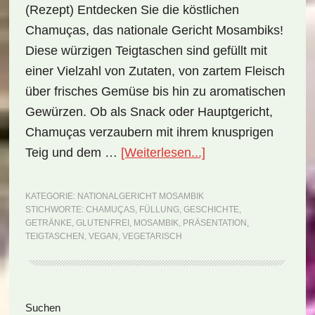
(Rezept) Entdecken Sie die köstlichen
Chamuças, das nationale Gericht Mosambiks!
Diese würzigen Teigtaschen sind gefüllt mit
einer Vielzahl von Zutaten, von zartem Fleisch
über frisches Gemüse bis hin zu aromatischen
Gewürzen. Ob als Snack oder Hauptgericht,
Chamuças verzaubern mit ihrem knusprigen
ÜberNationalgerich
Teig und dem …
[Weiterlesen...]
Mosambik:
Chamuças
KATEGORIE:
NATIONALGERICHT MOSAMBIK
STICHWORTE:
CHAMUÇAS
,
FÜLLUNG
,
GESCHICHTE
,
(Rezept)
GETRÄNKE
,
GLUTENFREI
,
MOSAMBIK
,
PRÄSENTATION
,
TEIGTASCHEN
,
VEGAN
,
VEGETARISCH
Seitenspalte
Suchen