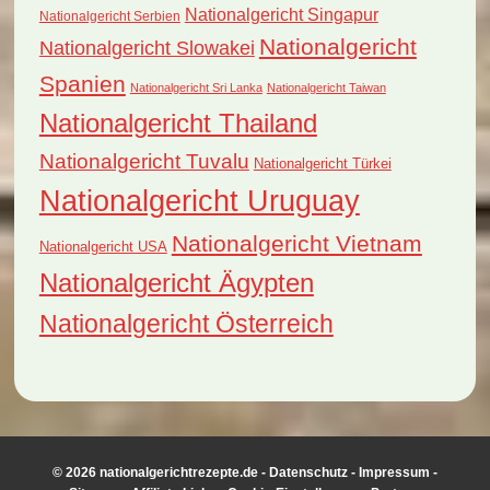
Nationalgericht Singapur
Nationalgericht Serbien
Nationalgericht
Nationalgericht Slowakei
Spanien
Nationalgericht Sri Lanka
Nationalgericht Taiwan
Nationalgericht Thailand
Nationalgericht Tuvalu
Nationalgericht Türkei
Nationalgericht Uruguay
Nationalgericht Vietnam
Nationalgericht USA
Nationalgericht Ägypten
Nationalgericht Österreich
© 2026 nationalgerichtrezepte.de -
Datenschutz
-
Impressum
-