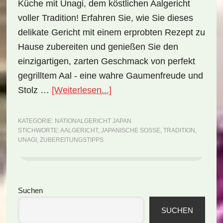
Küche mit Unagi, dem köstlichen Aalgericht
voller Tradition! Erfahren Sie, wie Sie dieses
delikate Gericht mit einem erprobten Rezept zu
Hause zubereiten und genießen Sie den
einzigartigen, zarten Geschmack von perfekt
gegrilltem Aal - eine wahre Gaumenfreude und
ÜberNationalgericht
Stolz …
[Weiterlesen...]
Japan:
Unagi
KATEGORIE:
NATIONALGERICHT JAPAN
STICHWORTE:
AALGERICHT
,
JAPANISCHE SOSSE
,
TRADITION
,
(Rezept)
UNAGI
,
ZUBEREITUNGSTIPPS
Seitenspalte
Suchen
SUCHEN