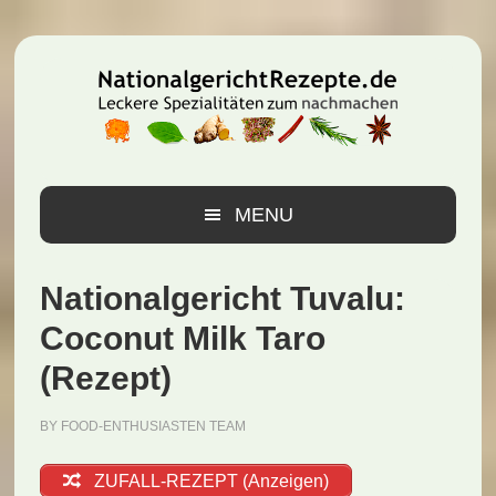
Zur
Zum
Zur
Hauptnavigation
Inhalt
Seitenspalte
springen
springen
springen
MENU
Nationalgericht Tuvalu:
Coconut Milk Taro
(Rezept)
BY
FOOD-ENTHUSIASTEN TEAM
ZUFALL-REZEPT (Anzeigen)