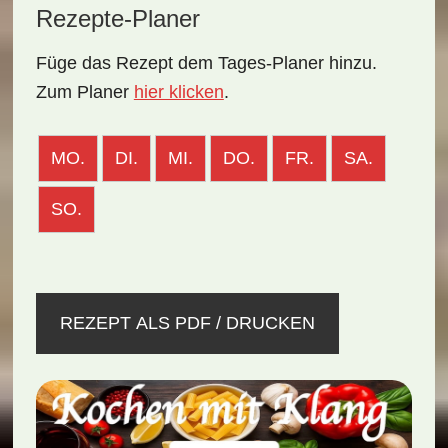
Rezepte-Planer
Füge das Rezept dem Tages-Planer hinzu.
Zum Planer
hier klicken
.
MO.
DI.
MI.
DO.
FR.
SA.
SO.
REZEPT ALS PDF / DRUCKEN