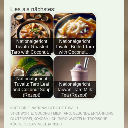
Lies als nächstes:
Nationalgericht
Nationalgericht
Tuvalu: Roasted
Tuvalu: Boiled Taro
Taro with Coconut…
with Coconut…
Nationalgericht
Tuvalu: Taro Leaf
Nationalgericht
and Coconut Soup
Taiwan: Taro Milk
(Rezept)
Tea (Rezept)
KATEGORIE:
NATIONALGERICHT TUVALU
STICHWORTE:
COCONUT MILK TARO
,
GESUNDE ERNÄHRUNG
,
GLUTENFREI
,
KOKOSMILCH
,
TARO-WURZELN
,
TROPISCHE
KÜCHE
,
VEGAN
,
VEGETARISCH