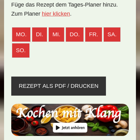
Füge das Rezept dem Tages-Planer hinzu.
Zum Planer
hier klicken
.
MO.
DI.
MI.
DO.
FR.
SA.
SO.
REZEPT ALS PDF / DRUCKEN