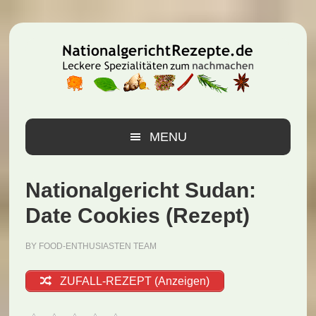
Zur
Zum
Zur
Hauptnavigation
Inhalt
Seitenspalte
springen
springen
springen
MENU
Nationalgericht Sudan:
Date Cookies (Rezept)
BY
FOOD-ENTHUSIASTEN TEAM
ZUFALL-REZEPT (Anzeigen)