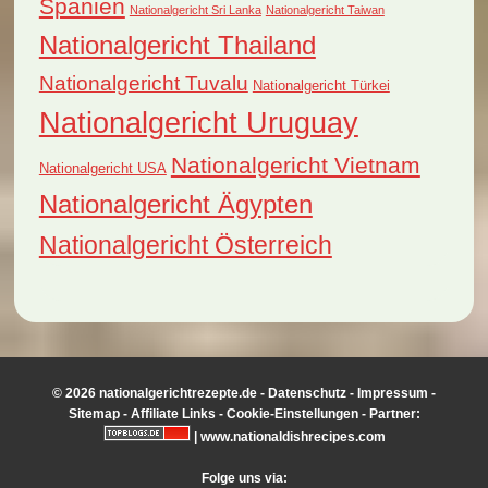
Spanien
Nationalgericht Sri Lanka
Nationalgericht Taiwan
Nationalgericht Thailand
Nationalgericht Tuvalu
Nationalgericht Türkei
Nationalgericht Uruguay
Nationalgericht Vietnam
Nationalgericht USA
Nationalgericht Ägypten
Nationalgericht Österreich
© 2026 nationalgerichtrezepte.de -
Datenschutz
-
Impressum
-
Sitemap
-
Affiliate Links
-
Cookie-Einstellungen
- Partner:
|
www.nationaldishrecipes.com
Folge uns via: