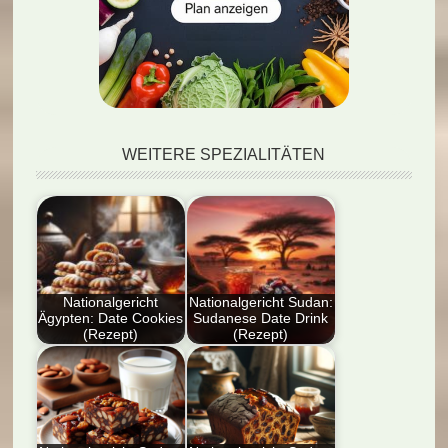
WEITERE SPEZIALITÄTEN
Nationalgericht
Nationalgericht Sudan:
Ägypten: Date Cookies
Sudanese Date Drink
(Rezept)
(Rezept)
Dieser Artikel bietet
Dieser Blog-Artikel
ein detailliertes Rezept
bietet ein detailliertes
für ägyptische Date
Rezept für den
Cookies,…
Sudanese Date…