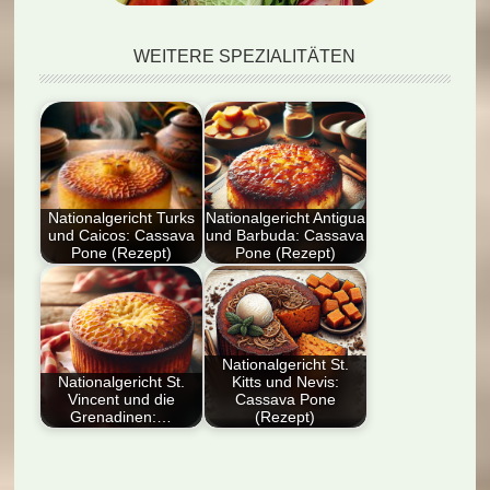
WEITERE SPEZIALITÄTEN
Nationalgericht Turks
Nationalgericht Antigua
und Caicos: Cassava
und Barbuda: Cassava
Pone (Rezept)
Pone (Rezept)
Dieser Artikel stellt
Dieser Blog-Artikel
das traditionelle
enthält ein Rezept für
karibische Dessert
Cassava Pone, ein
Cassava Pone vor.…
traditionelles…
Nationalgericht St.
Nationalgericht St.
Kitts und Nevis:
Vincent und die
Cassava Pone
Grenadinen:…
(Rezept)
Entdecken Sie das
Entdecken Sie das
Nationalgericht St.
Nationalgericht St.