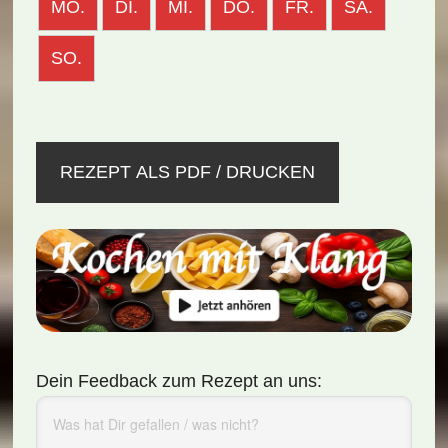
MO.
DI.
MI.
DO.
FR.
SA.
SO.
REZEPT ALS PDF / DRUCKEN
Dein Feedback zum Rezept an uns: