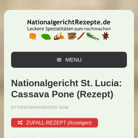
Zur
Zum
Zur
Hauptnavigation
Inhalt
Seitenspalte
springen
springen
springen
MENU
Nationalgericht St. Lucia:
Cassava Pone (Rezept)
BY
FOOD-ENTHUSIASTEN TEAM
ZUFALL-REZEPT (Anzeigen)