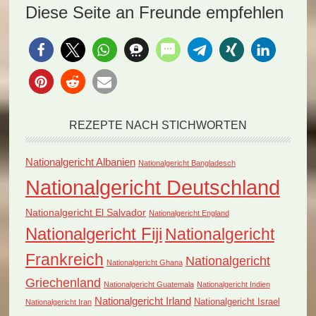
Vincent und die
Kitts und Nevis:
Diese Seite an Freunde empfehlen
Grenadinen:
Cassava Pone…
Cassava…
REZEPTE NACH STICHWORTEN
Nationalgericht Albanien
Nationalgericht Bangladesch
Nationalgericht Deutschland
Nationalgericht El Salvador
Nationalgericht England
Nationalgericht Fiji
Nationalgericht
Frankreich
Nationalgericht
Nationalgericht Ghana
Griechenland
Nationalgericht Guatemala
Nationalgericht Indien
Nationalgericht Irland
Nationalgericht Israel
Nationalgericht Iran