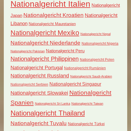
Nationalgericht Italien
Nationalgericht
Nationalgericht Kroatien
Nationalgericht
Japan
Libanon
Nationalgericht Mauretanien
Nationalgericht Mexiko
Nationalgericht Nepal
Nationalgericht Niederlande
Nationalgericht Nigeria
Nationalgericht Peru
Nationalgericht Pakistan
Nationalgericht Philippinen
Nationalgericht Polen
Nationalgericht Portugal
Nationalgericht Rumänien
Nationalgericht Russland
Nationalgericht Saudi-Arabien
Nationalgericht Singapur
Nationalgericht Serbien
Nationalgericht
Nationalgericht Slowakei
Spanien
Nationalgericht Sri Lanka
Nationalgericht Taiwan
Nationalgericht Thailand
Nationalgericht Tuvalu
Nationalgericht Türkei