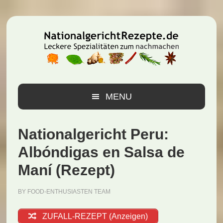
Zur
Zum
Zur
Hauptnavigation
Inhalt
Seitenspalte
springen
springen
springen
MENU
Nationalgericht Peru:
Albóndigas en Salsa de
Maní (Rezept)
BY
FOOD-ENTHUSIASTEN TEAM
ZUFALL-REZEPT (Anzeigen)