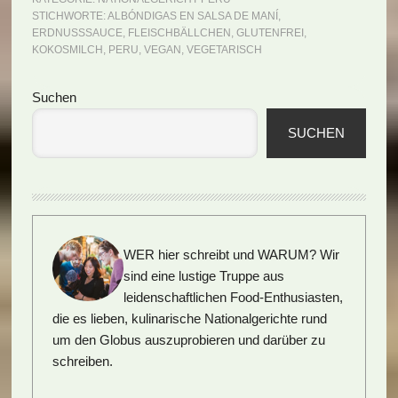
STICHWORTE:
ALBÓNDIGAS EN SALSA DE MANÍ
,
ERDNUSSSAUCE
,
FLEISCHBÄLLCHEN
,
GLUTENFREI
,
KOKOSMILCH
,
PERU
,
VEGAN
,
VEGETARISCH
Seitenspalte
Suchen
SUCHEN
WER hier schreibt und WARUM?
Wir
sind eine lustige Truppe aus
leidenschaftlichen Food-Enthusiasten,
die es lieben, kulinarische Nationalgerichte rund
um den Globus auszuprobieren und darüber zu
schreiben.