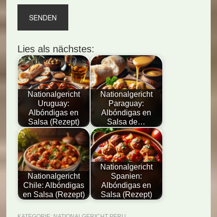
Lies als nächstes:
Nationalgericht
Nationalgericht
Uruguay:
Paraguay:
Albóndigas en
Albóndigas en
Salsa (Rezept)
Salsa de…
Nationalgericht
Nationalgericht
Spanien:
Chile: Albóndigas
Albóndigas en
en Salsa (Rezept)
Salsa (Rezept)
KATEGORIE:
NATIONALGERICHT PERU