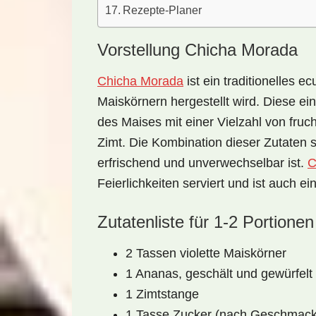
Rezepte-Planer
Vorstellung Chicha Morada
Chicha Morada
ist ein
traditionelles e
Maiskörnern
hergestellt wird. Diese ei
des Maises
mit einer Vielzahl von fru
Zimt
. Die Kombination dieser Zutaten 
erfrischend und unverwechselbar ist.
C
Feierlichkeiten
serviert und ist auch ei
Zutatenliste für 1-2 Portionen
2 Tassen violette Maiskörner
1 Ananas, geschält und gewürfelt
1 Zimtstange
1 Tasse Zucker (nach Geschmack