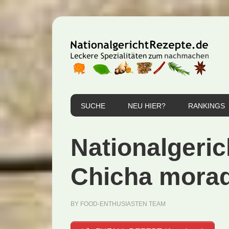
Zur
Zum
Zur
Hauptnavigation
Inhalt
Seitenspalte
springen
springen
springen
SUCHE
NEU HIER?
RANKINGS
Nationalgeric
Chicha morad
BY
FOOD-ENTHUSIASTEN TEAM