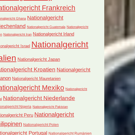
tionalgericht Frankreich
Nationalgericht
onalgericht Ghana
iechenland
Nationalgericht Guatemala
Nationalgericht
Nationalgericht Irland
en
Nationalgericht Iran
Nationalgericht
ionalgericht Israel
alien
Nationalgericht Japan
tionalgericht Kroatien
Nationalgericht
banon
Nationalgericht Mauretanien
tionalgericht Mexiko
Nationalgericht
Nationalgericht Niederlande
al
onalgericht Nigeria
Nationalgericht Pakistan
Nationalgericht
ionalgericht Peru
ilippinen
Nationalgericht Polen
tionalgericht Portugal
Nationalgericht Rumänien