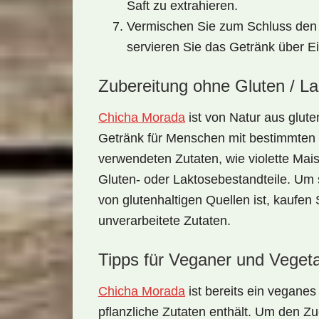
Saft zu extrahieren.
Vermischen Sie zum Schluss den L
servieren Sie das Getränk über Ei
Zubereitung ohne Gluten / L
Chicha Morada
ist von Natur aus
glute
Getränk für Menschen mit bestimmten N
verwendeten Zutaten, wie
violette Mai
Gluten- oder Laktosebestandteile. Um s
von glutenhaltigen Quellen ist, kaufen
unverarbeitete Zutaten.
Tipps für Veganer und Vegeta
Chicha Morada
ist bereits ein
veganes
pflanzliche Zutaten enthält. Um den
Zu