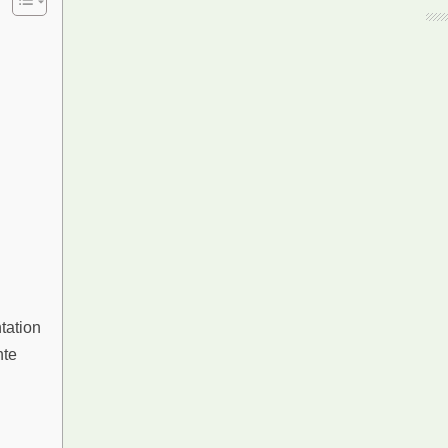
tation
hte