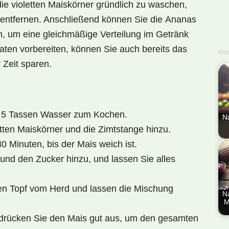
die
violetten Maiskörner
gründlich zu waschen,
entfernen. Anschließend können Sie die
Ananas
n, um eine gleichmäßige Verteilung im Getränk
aten vorbereiten, können Sie auch bereits das
 Zeit sparen.
f 5 Tassen Wasser zum Kochen.
Na
etten Maiskörner
und die
Zimtstange
hinzu.
0 Minuten, bis der Mais weich ist.
En
Nat
und den Zucker hinzu, und lassen Sie alles
Ch
(Re
 Topf vom Herd und lassen die Mischung
erf
Na
M
Ge
 drücken Sie den Mais gut aus, um den gesamten
En