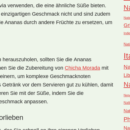
via verwenden, die eine ähnliche Süße bieten.
Na
n einzigartigen Geschmack nicht und sind zudem
Nati
 die Ananas durch andere Früchte zu ersetzen, um
Gr
Indi
Nat
It
 herauszuholen, sollten Sie die
Ananas
Na
en Sie die Zubereitung von
Chicha Morada
mit
Li
feinern, um komplexe Geschmacknoten
Na
as Getränk vor dem Servieren gut zu kühlen, damit
ieren Sie mit der Süße, indem Sie die
Nep
Geschmack anpassen.
Nati
Nat
rlieben
Ph
Na