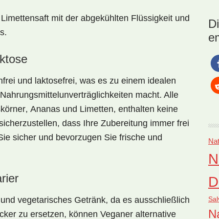
Nat
Ma
imettensaft mit der abgekühlten Flüssigkeit und
D
Die
s.
e
Re
aktose
nfrei
und
laktosefrei
, was es zu einem idealen
ahrungsmittelunverträglichkeiten macht. Alle
skörner
,
Ananas
und
Limetten
, enthalten keine
icherzustellen, dass Ihre Zubereitung immer frei
 Sie sicher und bevorzugen Sie frische und
Nat
N
rier
D
Sal
und
vegetarisches Getränk
, da es ausschließlich
Na
cker
zu ersetzen, können Veganer alternative