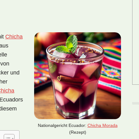
it
Chicha
 aus
lle
 von
cker und
cher
hicha
 Ecuadors
 diesem
Nationalgericht Ecuador:
Chicha Morada
(Rezept)