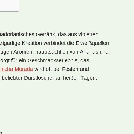
cuadorianisches Getränk
, das aus
violetten
nzigartige Kreation verbindet die
Eiweißquellen
chtigen Aromen, hauptsächlich von
Ananas
und
sorgt für ein Geschmackserlebnis, das
hicha Morada
wird oft bei
Festen
und
n beliebter
Durstlöscher an heißen Tagen
.
)