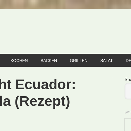
KOCHEN
BACKEN
GRILLEN
SALAT
D
Se
ht Ecuador:
Su
a (Rezept)