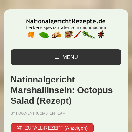
Zur
Zum
Zur
Hauptnavigation
Inhalt
Seitenspalte
springen
springen
springen
MENU
Nationalgericht
Marshallinseln: Octopus
Salad (Rezept)
BY
FOOD-ENTHUSIASTEN TEAM
ZUFALL-REZEPT (Anzeigen)