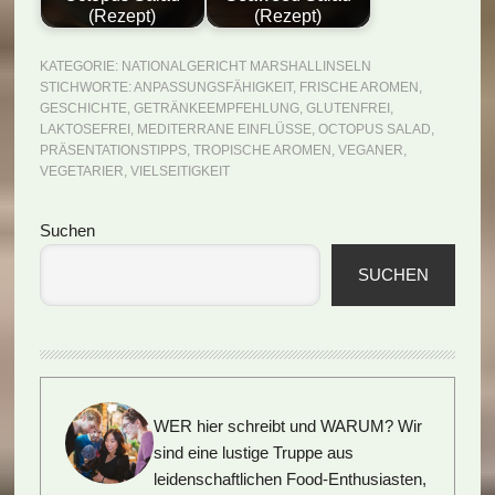
(Rezept)
(Rezept)
KATEGORIE:
NATIONALGERICHT MARSHALLINSELN
STICHWORTE:
ANPASSUNGSFÄHIGKEIT
,
FRISCHE AROMEN
,
GESCHICHTE
,
GETRÄNKEEMPFEHLUNG
,
GLUTENFREI
,
LAKTOSEFREI
,
MEDITERRANE EINFLÜSSE
,
OCTOPUS SALAD
,
PRÄSENTATIONSTIPPS
,
TROPISCHE AROMEN
,
VEGANER
,
VEGETARIER
,
VIELSEITIGKEIT
Seitenspalte
Suchen
SUCHEN
WER hier schreibt und WARUM?
Wir
sind eine lustige Truppe aus
leidenschaftlichen Food-Enthusiasten,