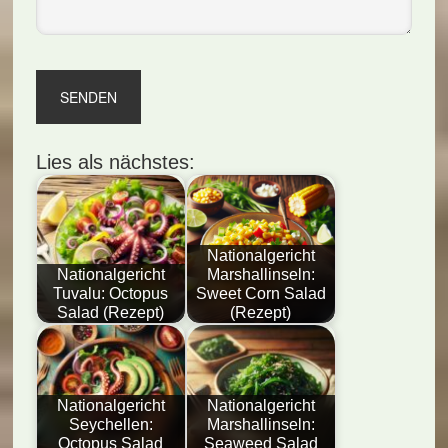
Lies als nächstes:
Nationalgericht
Nationalgericht
Marshallinseln:
Tuvalu: Octopus
Sweet Corn Salad
Salad (Rezept)
(Rezept)
Nationalgericht
Nationalgericht
Seychellen:
Marshallinseln:
Octopus Salad
Seaweed Salad