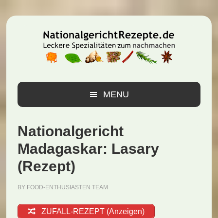
Zur
Zum
Zur
Hauptnavigation
Inhalt
Seitenspalte
springen
springen
springen
MENU
Nationalgericht
Madagaskar: Lasary
(Rezept)
BY
FOOD-ENTHUSIASTEN TEAM
ZUFALL-REZEPT (Anzeigen)