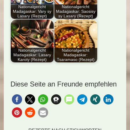
Nationalgericht
Nationalgericht
Madagaskar: Vary sy
Madagaskar: Saosisy
Lasary (Rezept)
sy Lasary (Rezept)
Entdecken Sie das
Dieser Blog-Artikel
Nationalgericht
zeigt ein traditionelles
Madagaskar: Vary sy
Rezept aus
Lasary (Rezept)!
Madagaskar, Saosisy
Aromatischer…
sy…
Nationalgericht
Nationalgericht
Madagaskar: Lasary
Madagaskar:
Karoty (Rezept)
Tsaramaso (Rezept)
Entdecken Sie das
Entdecke das
Nationalgericht
Nationalgericht
Madagaskar: Lasary
Madagaskar:
Diese Seite an Freunde empfehlen
Karoty! Mit frischen
Tsaramaso (Rezept)!
Zutaten…
Diese herzhafte
Bohnenspeise
vereint…