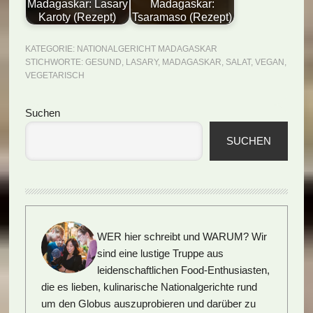
Madagaskar: Lasary
Madagaskar:
Karoty (Rezept)
Tsaramaso (Rezept)
KATEGORIE:
NATIONALGERICHT MADAGASKAR
STICHWORTE:
GESUND
,
LASARY
,
MADAGASKAR
,
SALAT
,
VEGAN
,
VEGETARISCH
Seitenspalte
Suchen
SUCHEN
WER hier schreibt und WARUM?
Wir
sind eine lustige Truppe aus
leidenschaftlichen Food-Enthusiasten,
die es lieben, kulinarische Nationalgerichte rund
um den Globus auszuprobieren und darüber zu