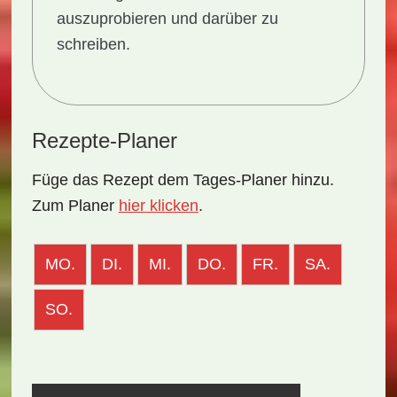
auszuprobieren und darüber zu
schreiben.
Rezepte-Planer
Füge das Rezept dem Tages-Planer hinzu.
Zum Planer
hier klicken
.
MO.
DI.
MI.
DO.
FR.
SA.
SO.