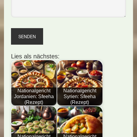
Lies als nächstes:
Nationalgericht
Nationalgericht
Jordanien: Sfeeha
Syrien: Sfeeha
(Rezept)
(Rezept)
Nationalgericht
Nationalgericht