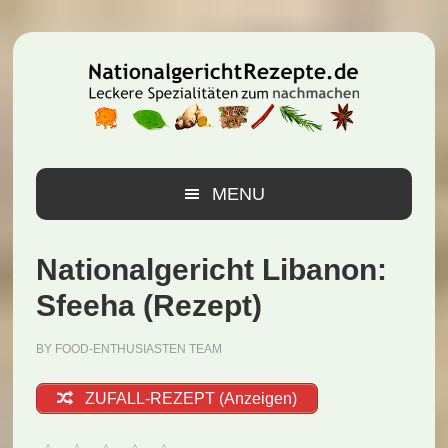
Zur
Zum
Zur
Hauptnavigation
Inhalt
Seitenspalte
springen
springen
springen
MENU
Nationalgericht Libanon:
Sfeeha (Rezept)
BY
FOOD-ENTHUSIASTEN TEAM
ZUFALL-REZEPT (Anzeigen)