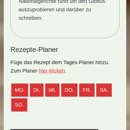
Nationalgerichte rund um den Globus
auszuprobieren und darüber zu
schreiben.
Rezepte-Planer
Füge das Rezept dem Tages-Planer hinzu.
Zum Planer
hier klicken
.
MO.
DI.
MI.
DO.
FR.
SA.
SO.