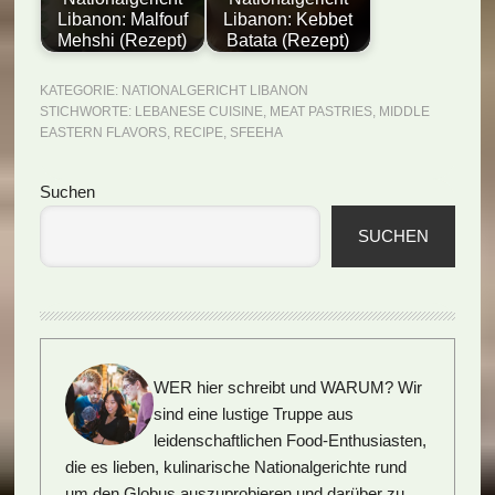
Libanon: Malfouf
Libanon: Kebbet
Mehshi (Rezept)
Batata (Rezept)
KATEGORIE:
NATIONALGERICHT LIBANON
STICHWORTE:
LEBANESE CUISINE
,
MEAT PASTRIES
,
MIDDLE
EASTERN FLAVORS
,
RECIPE
,
SFEEHA
Seitenspalte
Suchen
SUCHEN
WER hier schreibt und WARUM?
Wir
sind eine lustige Truppe aus
leidenschaftlichen Food-Enthusiasten,
die es lieben, kulinarische Nationalgerichte rund
um den Globus auszuprobieren und darüber zu