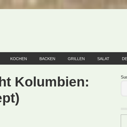
KOCHEN
BACKEN
GRILLEN
SALAT
D
Se
cht Kolumbien:
Su
pt)