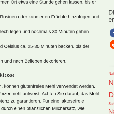
men Ort etwa eine Stunde gehen lassen, bis er
Nat
Ko
D
(R
 Rosinen oder kandierten Früchte hinzufügen und
e
Si
blech legen und nochmals 30 Minuten gehen
d Celsius ca. 25-30 Minuten backen, bis der
 und nach Belieben dekorieren.
Nat
aktose
N
n, können glutenfreies Mehl verwendet werden,
D
eizenmehl aufweist. Achten Sie darauf, das Mehl
tenz zu garantieren. Für eine laktosefreie
Sal
 durch einen pflanzlichen Milchersatz, wie
Na