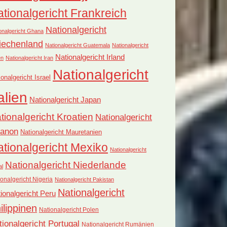
tionalgericht Frankreich
Nationalgericht
onalgericht Ghana
iechenland
Nationalgericht Guatemala
Nationalgericht
Nationalgericht Irland
en
Nationalgericht Iran
Nationalgericht
ionalgericht Israel
alien
Nationalgericht Japan
tionalgericht Kroatien
Nationalgericht
banon
Nationalgericht Mauretanien
tionalgericht Mexiko
Nationalgericht
Nationalgericht Niederlande
al
onalgericht Nigeria
Nationalgericht Pakistan
Nationalgericht
ionalgericht Peru
ilippinen
Nationalgericht Polen
tionalgericht Portugal
Nationalgericht Rumänien