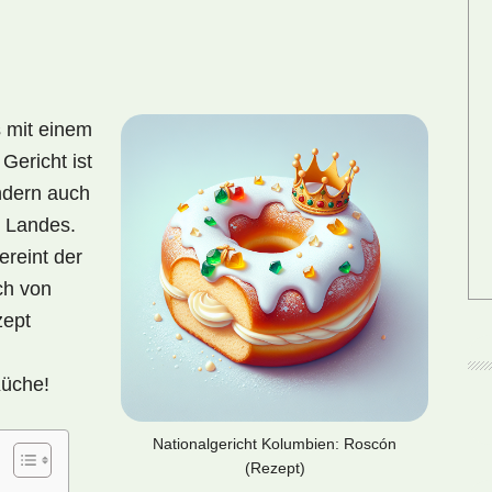
 mit einem
Gericht ist
ndern auch
s Landes.
ereint der
ch von
zept
Küche!
Nationalgericht Kolumbien: Roscón
(Rezept)