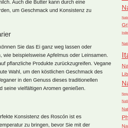
ilch. Auch die Butter kann durch eine
Na
 werden, um Geschmack und Konsistenz zu
Nati
Gr
rier
Indi
Nat
können Sie das Ei ganz weg lassen oder
It
 wie beispielsweise Apfelmus oder Leinsamen.
auf pflanzliche Produkte zurückzugreifen. Vegane
Na
e gute Wahl, um den köstlichen Geschmack des
Li
ganer in den Genuss dieses traditionellen
Na
seine vielfältigen Aromen genießen.
Nep
Nati
Nat
fekte Konsistenz des Roscón ist es
Ph
emperatur zu bringen, bevor Sie mit der
Na