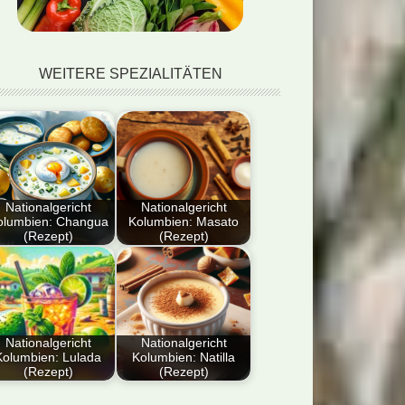
WEITERE SPEZIALITÄTEN
Nationalgericht
Nationalgericht
olumbien: Changua
Kolumbien: Masato
(Rezept)
(Rezept)
tdecken Sie das
Dieser Artikel bietet
ionalgericht
ein detailliertes Rezept
lumbien: Changua
für Masato, ein
zept)! Diese
traditionelles…
tliche, herzhafte…
Nationalgericht
Nationalgericht
Kolumbien: Lulada
Kolumbien: Natilla
(Rezept)
(Rezept)
tdecken Sie das
Entdecke das