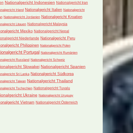
Nationalgericht Indonesien
ien
Nationalgericht Iran
Nationalgericht Italien
onalgericht Irland
Nationalgericht
Nationalgericht Kroatien
an
Nationalgericht Jordanien
Nationalgericht Malaysia
onalgericht Litauen
ionalgericht Mexiko
Nationalgericht Nepal
Nationalgericht Peru
ionalgericht Niederlande
ionalgericht Philippinen
Nationalgericht Polen
ionalgericht Portugal
Nationalgericht Rumänien
onalgericht Russland
Nationalgericht Schweiz
ionalgericht Slowakei
Nationalgericht Spanien
Nationalgericht Südkorea
onalgericht Sri Lanka
Nationalgericht Thailand
onalgericht Taiwan
Nationalgericht Tuvalu
onalgericht Tschechien
ionalgericht Ukraine
Nationalgericht Uruguay
ionalgericht Vietnam
Nationalgericht Österreich