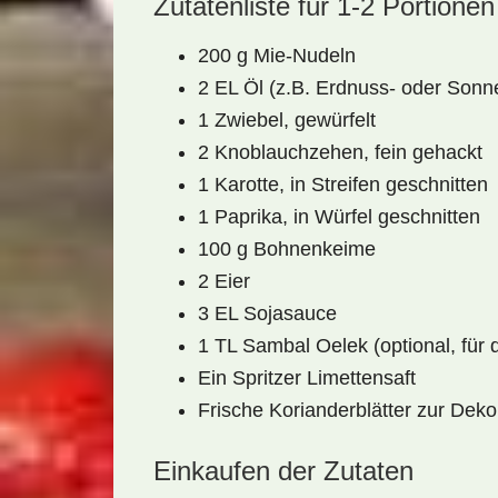
Zutatenliste für 1-2 Portionen
200 g Mie-Nudeln
2 EL Öl (z.B. Erdnuss- oder Son
1 Zwiebel, gewürfelt
2 Knoblauchzehen, fein gehackt
1 Karotte, in Streifen geschnitten
1 Paprika, in Würfel geschnitten
100 g Bohnenkeime
2 Eier
3 EL Sojasauce
1 TL Sambal Oelek (optional, für 
Ein Spritzer Limettensaft
Frische Korianderblätter zur Deko
Einkaufen der Zutaten