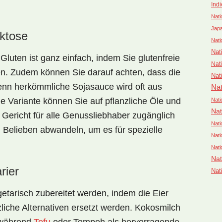
Ind
Nati
Jap
aktose
Nati
Nat
e
Gluten
ist ganz einfach, indem Sie glutenfreie
Nat
n. Zudem können Sie darauf achten, dass die
Nat
denn herkömmliche Sojasauce wird oft aus
Nat
ie
Variante können Sie auf pflanzliche Öle und
Nati
Nat
 Gericht für alle Genussliebhaber zugänglich
Nati
h Belieben abwandeln, um es für spezielle
Nati
Nati
Nat
rier
Nat
getarisch
zubereitet werden, indem die Eier
iche Alternativen ersetzt werden. Kokosmilch