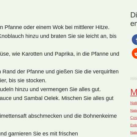
Nat
Ind
D
Go
e
Ge
en Pfanne oder einem Wok bei mittlerer Hitze.
oblauch hinzu und braten Sie sie leicht an, bis
se, wie Karotten und Paprika, in die Pfanne und
Rand der Pfanne und gießen Sie die verquirlten
ier, bis sie stocken.
udeln hinzu und vermengen Sie alles gut.
M
auce und Sambal Oelek. Mischen Sie alles gut
Nati
Nati
Limettensaft abschmecken und die Bohnenkeime
Cos
Estl
Nati
nd garnieren Sie es mit frischen