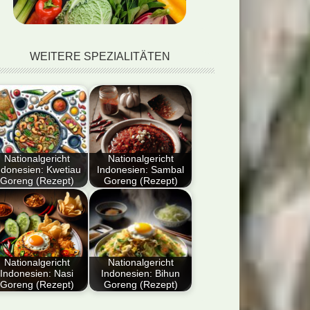
WEITERE SPEZIALITÄTEN
Nationalgericht
Nationalgericht
ndonesien: Kwetiau
Indonesien: Sambal
Goreng (Rezept)
Goreng (Rezept)
tdecken Sie das
Entdecken Sie das
ionalgericht
Nationalgericht
onesien: Kwetiau
Indonesien: Sambal
reng (Rezept)!
Goreng (Rezept).
omatische
Dieses köstliche…
Nationalgericht
Nationalgericht
Indonesien: Nasi
Indonesien: Bihun
bratene…
Goreng (Rezept)
Goreng (Rezept)
tdecken Sie das
Dieser Blog-Artikel