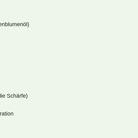
nenblumenöl)
die Schärfe)
ration