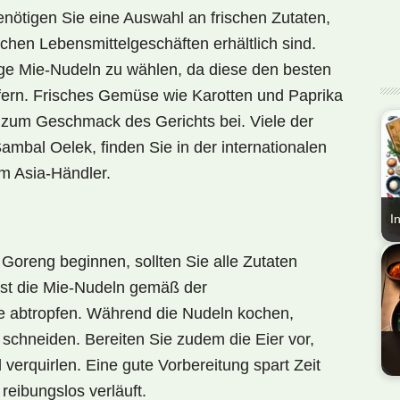
enötigen Sie eine Auswahl an
frischen Zutaten
,
schen Lebensmittelgeschäften erhältlich sind.
tige Mie-Nudeln zu wählen, da diese den besten
fern.
Frisches Gemüse
wie Karotten und Paprika
ch zum Geschmack des Gerichts bei. Viele der
mbal Oelek, finden Sie in der internationalen
m Asia-Händler.
I
En
Goreng beginnen, sollten Sie alle Zutaten
Nat
erst die Mie-Nudeln gemäß der
Ind
e abtropfen. Während die Nudeln kochen,
Go
hneiden. Bereiten Sie zudem die Eier vor,
Ar
ge
l verquirlen.
Eine gute Vorbereitung
spart Zeit
En
reibungslos verläuft.