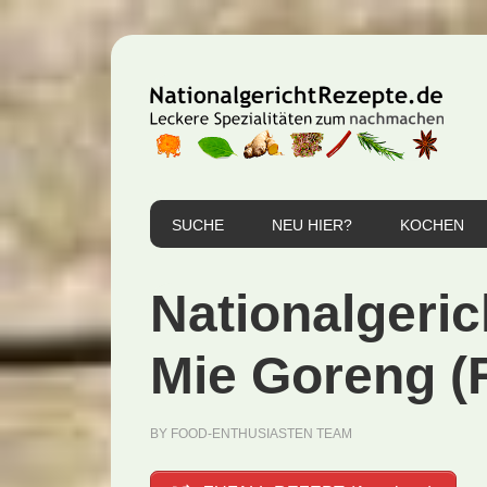
Zur
Zum
Zur
Hauptnavigation
Inhalt
Seitenspalte
springen
springen
springen
SUCHE
NEU HIER?
KOCHEN
Nationalgeric
Mie Goreng (
BY
FOOD-ENTHUSIASTEN TEAM