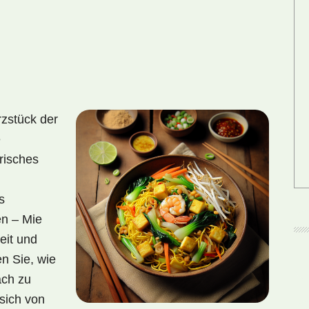
zstück der
e
risches
s
en – Mie
eit und
n Sie, wie
ach zu
sich von