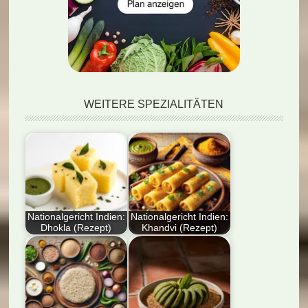
WEITERE SPEZIALITÄTEN
Nationalgericht Indien:
Nationalgericht Indien:
Dhokla (Rezept)
Khandvi (Rezept)
Entdecken Sie das
Entdecken Sie das
Nationalgericht Indiens
Rezept für Khandvi,
– Dhokla! Probieren
eine beliebte indische
Sie unser…
Spezialität…