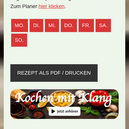
Zum Planer
hier klicken
.
MO.
DI.
MI.
DO.
FR.
SA.
SO.
REZEPT ALS PDF / DRUCKEN