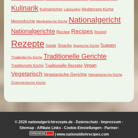
Kulinarik
Kulinarisches
Mediterrane Küche
Laktosefrei
Nationalgericht
Meeresfrüchte
Mexikanische Küche
Nationalgerichte
Recipes
Recipe
Rezept
Rezepte
Suppen
Snacks
Salate
Spanische Küche
Traditionelle Gerichte
Thailändische Küche
Vegan
Traditionelle Küche
Traditionelle Rezepte
Vegetarisch
Vegetarische Gerichte
Vietnamesische Küche
Österreichische Küche
© 2026 nationalgerichtrezepte.de -
Datenschutz
-
Impressum
-
Sitemap
-
Affiliate Links
-
Cookie-Einstellungen
- Partner:
|
www.nationaldishrecipes.com