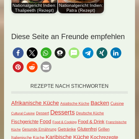
Nationalgericht Indien:
Nationalgericht Indien:
Thalipeeth (Rezept)
Patra (Rezept)
Entdecken Sie das
Dieser Artikel stellt
Nationalgericht
das indische Gericht
Indiens: Thalipeeth
Patra vor, ein
Diese Seite an Freunde empfehlen
(Rezept)! Dieses
Dampfgericht…
köstliche Fladenbrot…
REZEPTE NACH STICHWORTEN
Afrikanische Küche
Backen
Cuisine
Asiatische Küche
Desserts
Dessert
Deutsche Küche
Cultural Cuisine
Food
Fischgerichte
Food & Drink
Food & Cooking
Französische
Glutenfrei
Getränke
Grillen
Küche
Gesunde Ernährung
Karibische Küche
Kochrezepte
Italienische Küche