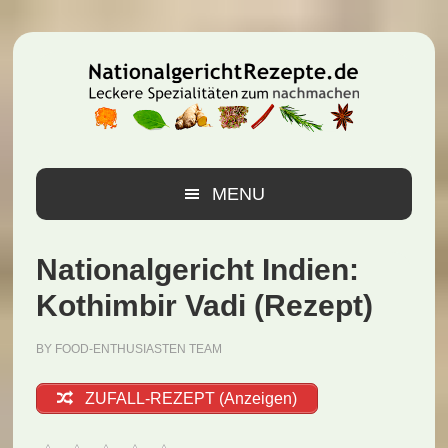
Zur
Zum
Zur
Hauptnavigation
Inhalt
Seitenspalte
springen
springen
springen
MENU
Nationalgericht Indien:
Kothimbir Vadi (Rezept)
BY
FOOD-ENTHUSIASTEN TEAM
ZUFALL-REZEPT (Anzeigen)