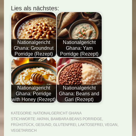
Lies als nächstes:
Nationalgericht
Nationalgericht
Ghana: Groundnut
Ghana: Yam
Porridge (Rezept)
Porridge (Rezept)
Nationalgericht
Nationalgericht
Ghana: Porridge
Ghana: Beans and
with Honey (Rezept)
Gari (Rezept)
KATEGORIE:
NATIONALGERICHT GHANA
STICHWORTE:
AKPAN
,
BAMBARA BEANS PORRIDGE
,
FRÜHSTÜCK
,
GESUND
,
GLUTENFREI
,
LAKTOSEFREI
,
VEGAN
,
VEGETARISCH