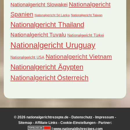
Nationalgericht
Nationalgericht Slowakei
Spanien
Nationalgericht Sri Lanka
Nationalgericht Taiwan
Nationalgericht Thailand
Nationalgericht Tuvalu
Nationalgericht Türkei
Nationalgericht Uruguay
Nationalgericht Vietnam
Nationalgericht USA
Nationalgericht Ägypten
Nationalgericht Österreich
© 2026 nationalgerichtrezepte.de -
Datenschutz
-
Impressum
-
Sitemap
-
Affiliate Links
-
Cookie-Einstellungen
- Partner:
|
www.nationaldishrecipes.com