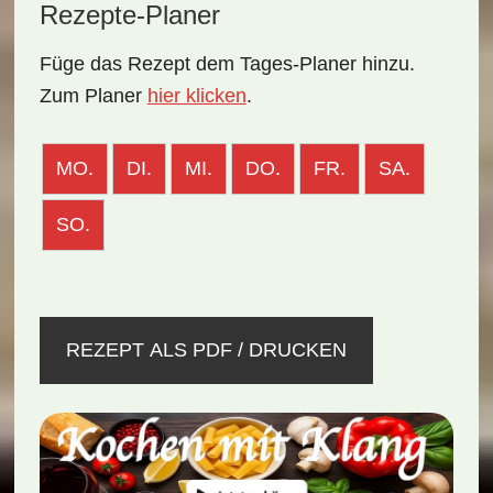
Rezepte-Planer
Füge das Rezept dem Tages-Planer hinzu.
Zum Planer
hier klicken
.
MO.
DI.
MI.
DO.
FR.
SA.
SO.
REZEPT ALS PDF / DRUCKEN