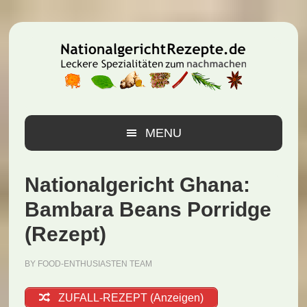
Zur
Zum
Zur
Hauptnavigation
Inhalt
Seitenspalte
springen
springen
springen
MENU
Nationalgericht Ghana:
Bambara Beans Porridge
(Rezept)
BY
FOOD-ENTHUSIASTEN TEAM
ZUFALL-REZEPT (Anzeigen)