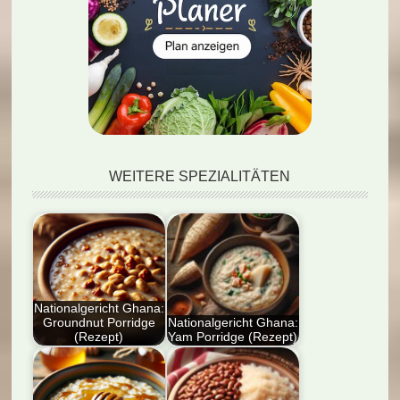
WEITERE SPEZIALITÄTEN
Nationalgericht Ghana:
Groundnut Porridge
Nationalgericht Ghana:
(Rezept)
Yam Porridge (Rezept)
Entdecken Sie das
Entdecken Sie das
Nationalgericht
Nationalgericht
Ghana: Groundnut
Ghana: Yam Porridge!