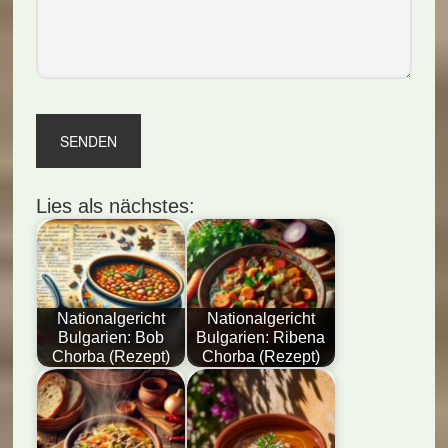
Lies als nächstes:
Nationalgericht
Nationalgericht
Bulgarien: Bob
Bulgarien: Ribena
Chorba (Rezept)
Chorba (Rezept)