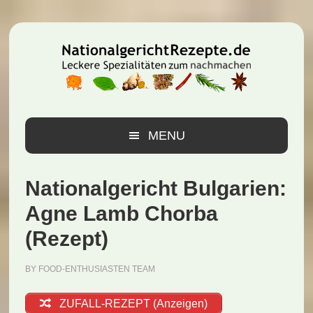
Zur
Zum
Zur
Hauptnavigation
Inhalt
Seitenspalte
springen
springen
springen
MENU
Nationalgericht Bulgarien:
Agne Lamb Chorba
(Rezept)
BY
FOOD-ENTHUSIASTEN TEAM
ZUFALL-REZEPT (Anzeigen)