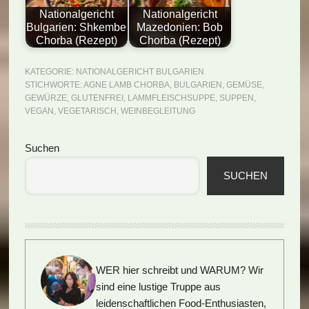
Nationalgericht
Nationalgericht
Bulgarien: Shkembe
Mazedonien: Bob
Chorba (Rezept)
Chorba (Rezept)
KATEGORIE:
NATIONALGERICHT BULGARIEN
STICHWORTE:
AGNE LAMB CHORBA
,
BULGARIEN
,
GEMÜSE
,
GEWÜRZE
,
GLUTENFREI
,
LAMMFLEISCHSUPPE
,
SUPPEN
,
VEGAN
,
VEGETARISCH
,
WEINBEGLEITUNG
Seitenspalte
Suchen
SUCHEN
WER hier schreibt und WARUM?
Wir
sind eine lustige Truppe aus
leidenschaftlichen Food-Enthusiasten,