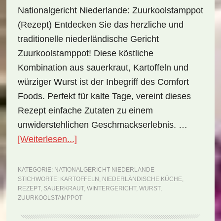
Nationalgericht Niederlande: Zuurkoolstamppot
(Rezept) Entdecken Sie das herzliche und
traditionelle niederländische Gericht
Zuurkoolstamppot! Diese köstliche
Kombination aus sauerkraut, Kartoffeln und
würziger Wurst ist der Inbegriff des Comfort
Foods. Perfekt für kalte Tage, vereint dieses
Rezept einfache Zutaten zu einem
unwiderstehlichen Geschmackserlebnis. …
ÜberNationalgericht
[Weiterlesen...]
Niederlande:
Zuurkoolstamppot
KATEGORIE:
NATIONALGERICHT NIEDERLANDE
STICHWORTE:
KARTOFFELN
,
NIEDERLÄNDISCHE KÜCHE
,
(Rezept)
REZEPT
,
SAUERKRAUT
,
WINTERGERICHT
,
WURST
,
ZUURKOOLSTAMPPOT