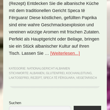
(Rezept) Entdecken Sie die albanische Küche
mit dem traditionellen Gericht Speca të
Fërguara! Diese köstlichen, gefüllten Paprika
sind eine wahre Geschmacksexplosion und
vereinen würzige Aromen mit frischen Zutaten.
Perfekt als Hauptgericht oder Beilage, bringen
sie ein Stück albanischer Kultur auf Ihren
ÜberNationalge
Tisch. Lassen Sie …
[Weiterlesen...]
Albanien:
Speca
KATEGORIE:
NATIONALGERICHT ALBANIEN
STICHWORTE:
ALBANIEN
,
GLUTENFREI
,
KOCHANLEITUNG
,
të
LAKTOSEFREI
,
REZEPT
,
SPECA TË FËRGUARA
,
VEGETARISCH
Fërguara
(Rezept)
Seitenspalte
Suchen