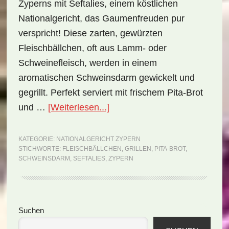
Zyperns mit Seftalies, einem köstlichen
Nationalgericht, das Gaumenfreuden pur
verspricht! Diese zarten, gewürzten
Fleischbällchen, oft aus Lamm- oder
Schweinefleisch, werden in einem
aromatischen Schweinsdarm gewickelt und
gegrillt. Perfekt serviert mit frischem Pita-Brot
ÜberNationalgericht
und …
[Weiterlesen...]
Zypern:
Seftalies
KATEGORIE:
NATIONALGERICHT ZYPERN
STICHWORTE:
FLEISCHBÄLLCHEN
,
GRILLEN
,
PITA-BROT
,
(Rezept)
SCHWEINSDARM
,
SEFTALIES
,
ZYPERN
Seitenspalte
Suchen