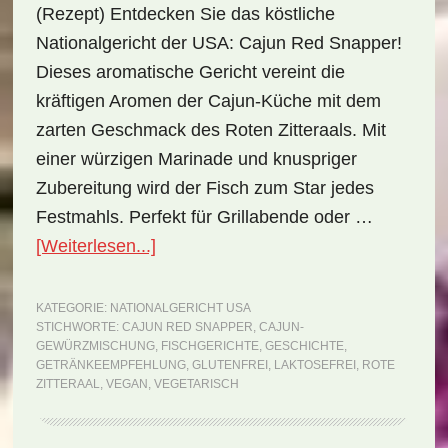
(Rezept) Entdecken Sie das köstliche
Nationalgericht der USA: Cajun Red Snapper!
Dieses aromatische Gericht vereint die
kräftigen Aromen der Cajun-Küche mit dem
zarten Geschmack des Roten Zitteraals. Mit
einer würzigen Marinade und knuspriger
Zubereitung wird der Fisch zum Star jedes
Festmahls. Perfekt für Grillabende oder …
ÜberNationalgericht
[Weiterlesen...]
USA:
Cajun
KATEGORIE:
NATIONALGERICHT USA
STICHWORTE:
CAJUN RED SNAPPER
,
CAJUN-
Red
GEWÜRZMISCHUNG
,
FISCHGERICHTE
,
GESCHICHTE
,
Snapper
GETRÄNKEEMPFEHLUNG
,
GLUTENFREI
,
LAKTOSEFREI
,
ROTE
ZITTERAAL
,
VEGAN
,
VEGETARISCH
(Rezept)