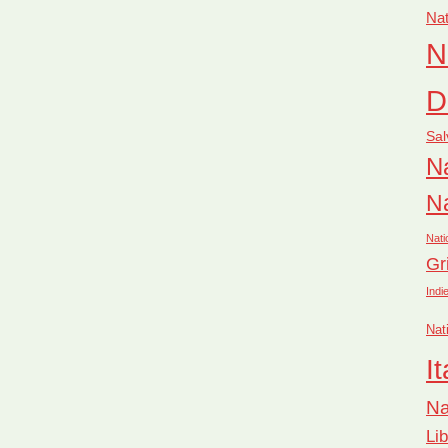
Nat
N
D
Sal
Na
Na
Nati
Gr
Indi
Nat
It
Na
Li