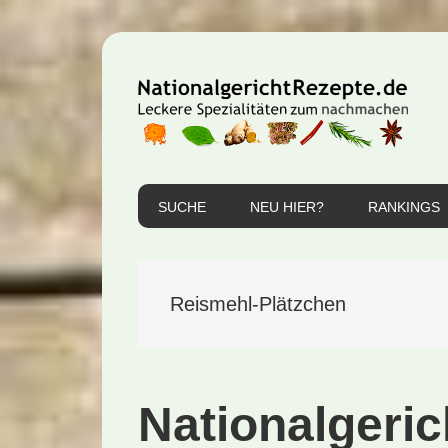
Zur
Zum
Zur
Hauptnavigation
Inhalt
Seitenspalte
springen
springen
springen
SUCHE
NEU HIER?
RANKINGS
Reismehl-Plätzchen
Nationalgeri