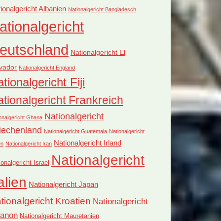
ionalgericht Albanien
Nationalgericht Bangladesch
ationalgericht
eutschland
Nationalgericht El
vador
Nationalgericht England
tionalgericht Fiji
tionalgericht Frankreich
Nationalgericht
onalgericht Ghana
iechenland
Nationalgericht Guatemala
Nationalgericht
Nationalgericht Irland
en
Nationalgericht Iran
Nationalgericht
ionalgericht Israel
alien
Nationalgericht Japan
tionalgericht Kroatien
Nationalgericht
banon
Nationalgericht Mauretanien