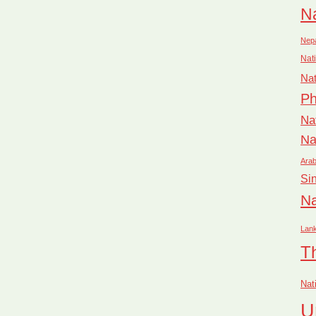
Na
Nep
Nati
Nat
Ph
Na
Na
Arab
Si
Na
Lan
T
Nat
U