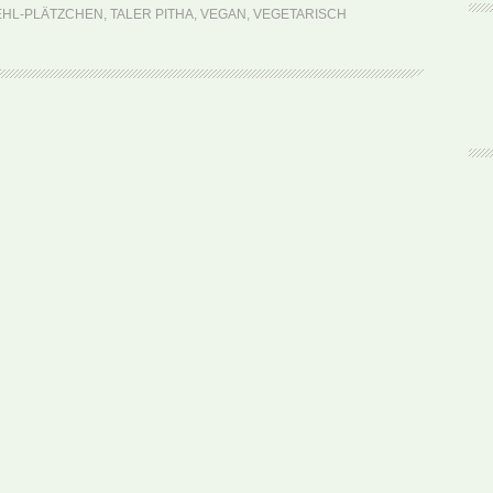
Pitha
EHL-PLÄTZCHEN
,
TALER PITHA
,
VEGAN
,
VEGETARISCH
(Rezept)