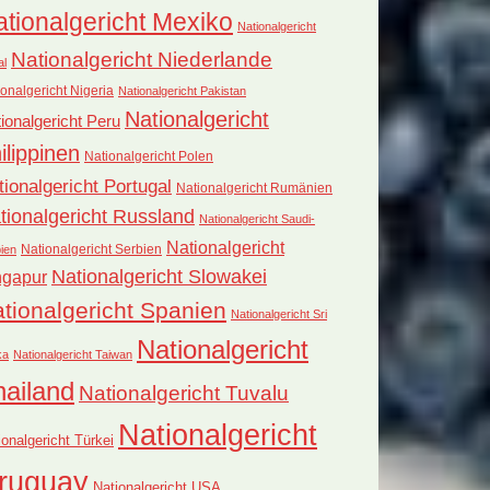
tionalgericht Mexiko
Nationalgericht
Nationalgericht Niederlande
al
onalgericht Nigeria
Nationalgericht Pakistan
Nationalgericht
ionalgericht Peru
ilippinen
Nationalgericht Polen
tionalgericht Portugal
Nationalgericht Rumänien
tionalgericht Russland
Nationalgericht Saudi-
Nationalgericht
Nationalgericht Serbien
ien
Nationalgericht Slowakei
ngapur
tionalgericht Spanien
Nationalgericht Sri
Nationalgericht
ka
Nationalgericht Taiwan
hailand
Nationalgericht Tuvalu
Nationalgericht
ionalgericht Türkei
ruguay
Nationalgericht USA