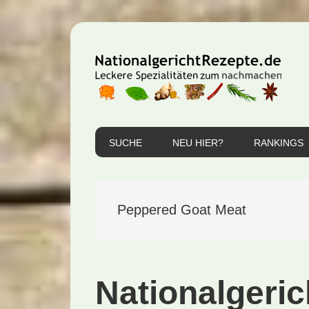
Zur
Zum
Zur
Hauptnavigation
Inhalt
Seitenspalte
springen
springen
springen
SUCHE
NEU HIER?
RANKINGS
Peppered Goat Meat
Nationalgeric