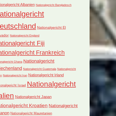
ionalgericht Albanien
Nationalgericht Bangladesch
ationalgericht
eutschland
Nationalgericht El
vador
Nationalgericht England
tionalgericht Fiji
tionalgericht Frankreich
Nationalgericht
onalgericht Ghana
iechenland
Nationalgericht Guatemala
Nationalgericht
Nationalgericht Irland
en
Nationalgericht Iran
Nationalgericht
ionalgericht Israel
alien
Nationalgericht Japan
tionalgericht Kroatien
Nationalgericht
banon
Nationalgericht Mauretanien