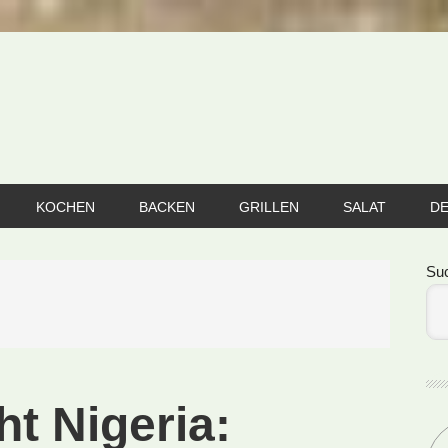
KOCHEN
BACKEN
GRILLEN
SALAT
D
Se
Su
ht Nigeria: