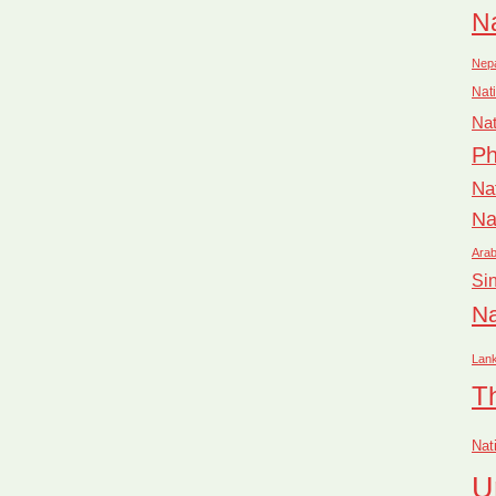
Na
Nep
Nati
Nat
Ph
Na
Na
Arab
Si
Na
Lan
T
Nat
U