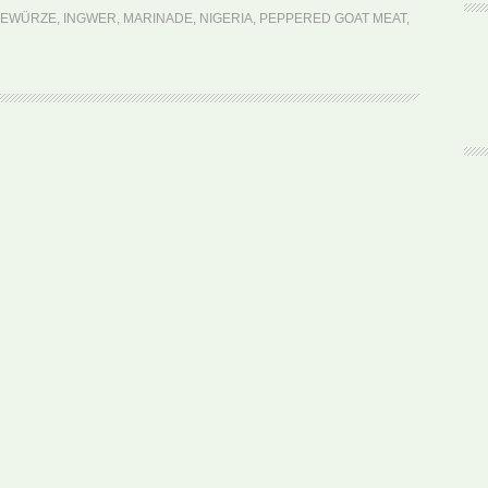
Peppered
EWÜRZE
,
INGWER
,
MARINADE
,
NIGERIA
,
PEPPERED GOAT MEAT
,
Goat
Meat
(Rezept)