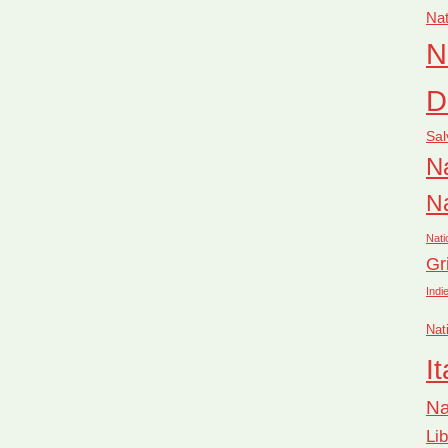
Nat
N
D
Sal
Na
Na
Nati
Gr
Indi
Nat
It
Na
Li