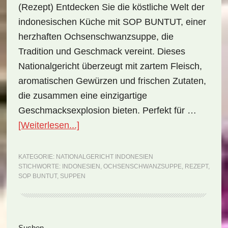
(Rezept) Entdecken Sie die köstliche Welt der
indonesischen Küche mit SOP BUNTUT, einer
herzhaften Ochsenschwanzsuppe, die
Tradition und Geschmack vereint. Dieses
Nationalgericht überzeugt mit zartem Fleisch,
aromatischen Gewürzen und frischen Zutaten,
die zusammen eine einzigartige
Geschmacksexplosion bieten. Perfekt für …
ÜberNationalgericht
[Weiterlesen...]
Indonesien:
Sop
KATEGORIE:
NATIONALGERICHT INDONESIEN
STICHWORTE:
INDONESIEN
,
OCHSENSCHWANZSUPPE
,
REZEPT
,
Buntut
SOP BUNTUT
,
SUPPEN
(Rezept)
Suchen