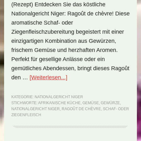
(Rezept) Entdecken Sie das köstliche
Nationalgericht Niger: Ragoût de chèvre! Diese
aromatische Schaf- oder
Ziegenfleischzubereitung begeistert mit einer
einzigartigen Kombination aus Gewürzen,
frischem Gemüse und herzhaften Aromen.
Perfekt für gesellige Anlässe oder ein
gemütliches Abendessen, bringt dieses Ragoût
ÜberNationalgericht
den …
[Weiterlesen...]
Niger:
Ragoût
KATEGORIE:
NATIONALGERICHT NIGER
STICHWORTE:
AFRIKANISCHE KÜCHE
,
GEMÜSE
,
GEWÜRZE
,
de
NATIONALGERICHT NIGER
,
RAGOÛT DE CHÈVRE
,
SCHAF- ODER
chèvre
ZIEGENFLEISCH
(Rezept)