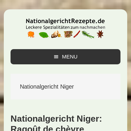
Zur
Zum
Zur
Hauptnavigation
Inhalt
Seitenspalte
springen
springen
springen
MENU
Nationalgericht Niger
Nationalgericht Niger:
Ragoût de chèvre