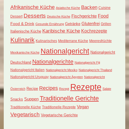
Afrikanische Küche
Backen
Cuisine
Asiatische Küche
Desserts
Food
Fischgerichte
Dessert
Deutsche Küche
Food & Drink
Glutenfrei
Getränke
Grillen
Gesunde Ernährung
Karibische Küche
Kochrezepte
Italienische Küche
Kulinarik
Kulinarisches
Mediterrane Küche
Meeresfrüchte
Nationalgericht
Nationalgericht
Mexikanische Küche
Nationalgerichte
Deutschland
Nationalgericht Fiji
Nationalgericht Italien
Nationalgericht Mexiko
Nationalgericht Thailand
Nationalgericht Uruguay
Nationalgericht Ägypten
Nationalgericht
Rezepte
Recipes
Recipe
Österreich
Rezept
Salate
Traditionelle Gerichte
Suppen
Snacks
Vegan
Traditionelle Küche
Traditionelle Rezepte
Vegetarisch
Vegetarische Gerichte