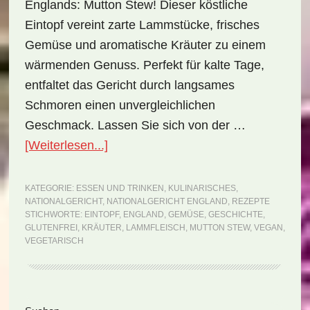
Englands: Mutton Stew! Dieser köstliche
Eintopf vereint zarte Lammstücke, frisches
Gemüse und aromatische Kräuter zu einem
wärmenden Genuss. Perfekt für kalte Tage,
entfaltet das Gericht durch langsames
Schmoren einen unvergleichlichen
Geschmack. Lassen Sie sich von der …
ÜberNationalgericht
[Weiterlesen...]
England:
Mutton
KATEGORIE:
ESSEN UND TRINKEN
,
KULINARISCHES
,
NATIONALGERICHT
,
NATIONALGERICHT ENGLAND
,
REZEPTE
Stew
STICHWORTE:
EINTOPF
,
ENGLAND
,
GEMÜSE
,
GESCHICHTE
,
(Rezept)
GLUTENFREI
,
KRÄUTER
,
LAMMFLEISCH
,
MUTTON STEW
,
VEGAN
,
VEGETARISCH