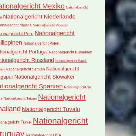
tionalgericht Mexiko
Nationalgericht
Nationalgericht Niederlande
al
onalgericht Nigeria
Nationalgericht Pakistan
Nationalgericht
ionalgericht Peru
ilippinen
Nationalgericht Polen
tionalgericht Portugal
Nationalgericht Rumänien
tionalgericht Russland
Nationalgericht Saudi-
Nationalgericht
Nationalgericht Serbien
ien
Nationalgericht Slowakei
ngapur
tionalgericht Spanien
Nationalgericht Sri
Nationalgericht
ka
Nationalgericht Taiwan
hailand
Nationalgericht Tuvalu
Nationalgericht
ionalgericht Türkei
ruguay
Nationalgericht USA