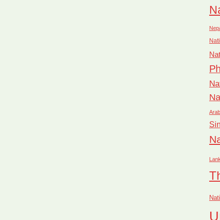
Na
Nep
Nati
Nat
Ph
Na
Na
Arab
Si
Na
Lan
T
Nat
U