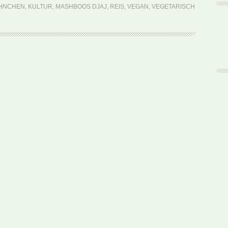
Djaj
HNCHEN
,
KULTUR
,
MASHBOOS DJAJ
,
REIS
,
VEGAN
,
VEGETARISCH
(Rezept)