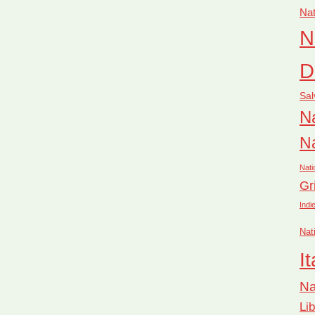
Nat
N
D
Sal
Na
Na
Nati
Gr
Indi
Nat
It
Na
Li