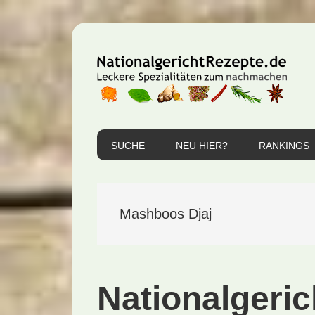
Zur
Zum
Zur
Hauptnavigation
Inhalt
Seitenspalte
springen
springen
springen
SUCHE
NEU HIER?
RANKINGS
Mashboos Djaj
Nationalgeric