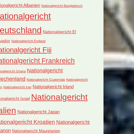
ionalgericht Albanien
Nationalgericht Bangladesch
ationalgericht
eutschland
Nationalgericht El
vador
Nationalgericht England
tionalgericht Fiji
tionalgericht Frankreich
Nationalgericht
onalgericht Ghana
iechenland
Nationalgericht Guatemala
Nationalgericht
Nationalgericht Irland
en
Nationalgericht Iran
Nationalgericht
ionalgericht Israel
alien
Nationalgericht Japan
tionalgericht Kroatien
Nationalgericht
banon
Nationalgericht Mauretanien