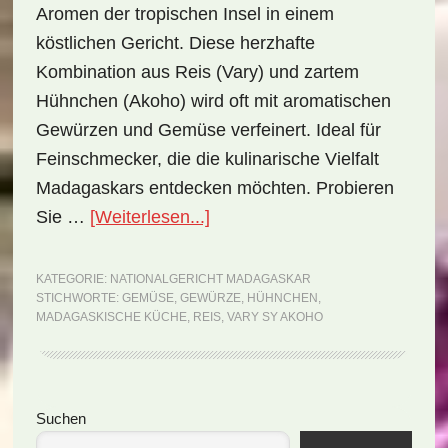
Aromen der tropischen Insel in einem
köstlichen Gericht. Diese herzhafte
Kombination aus Reis (Vary) und zartem
Hühnchen (Akoho) wird oft mit aromatischen
Gewürzen und Gemüse verfeinert. Ideal für
Feinschmecker, die die kulinarische Vielfalt
Madagaskars entdecken möchten. Probieren
ÜberNationalgericht
Sie …
[Weiterlesen...]
Madagaskar:
Vary
KATEGORIE:
NATIONALGERICHT MADAGASKAR
STICHWORTE:
GEMÜSE
,
GEWÜRZE
,
HÜHNCHEN
,
sy
MADAGASKISCHE KÜCHE
,
REIS
,
VARY SY AKOHO
Akoho
(Rezept)
Seitenspalte
Suchen