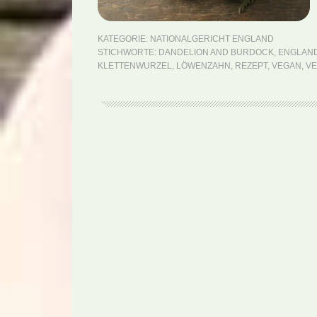
KATEGORIE:
NATIONALGERICHT ENGLAND
STICHWORTE:
DANDELION AND BURDOCK
,
ENGLAN
KLETTENWURZEL
,
LÖWENZAHN
,
REZEPT
,
VEGAN
,
VE