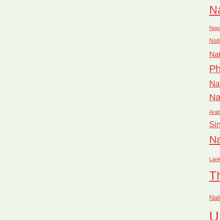
Na
Nep
Nati
Nat
Ph
Na
Na
Arab
Si
Na
Lan
T
Nat
U