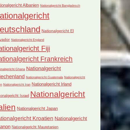
ionalgericht Albanien
Nationalgericht Bangladesch
ationalgericht
eutschland
Nationalgericht El
vador
Nationalgericht England
tionalgericht Fiji
tionalgericht Frankreich
Nationalgericht
onalgericht Ghana
iechenland
Nationalgericht Guatemala
Nationalgericht
Nationalgericht Irland
en
Nationalgericht Iran
Nationalgericht
ionalgericht Israel
alien
Nationalgericht Japan
tionalgericht Kroatien
Nationalgericht
banon
Nationalgericht Mauretanien