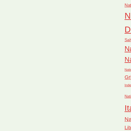
Nat
N
D
Sal
Na
Na
Nati
Gr
Indi
Nat
It
Na
Li