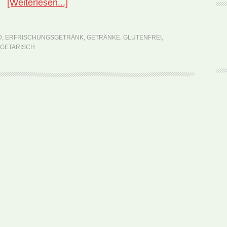
ÜberNationalgericht
[Weiterlesen...]
England:
Dandelion
D
,
ERFRISCHUNGSGETRÄNK
,
GETRÄNKE
,
GLUTENFREI
,
and
GETARISCH
Burdock
(Rezept)