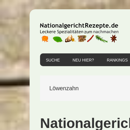
Zur
Zum
Zur
Hauptnavigation
Inhalt
Seitenspalte
springen
springen
springen
SUCHE
NEU HIER?
RANKINGS
Löwenzahn
Nationalgeric