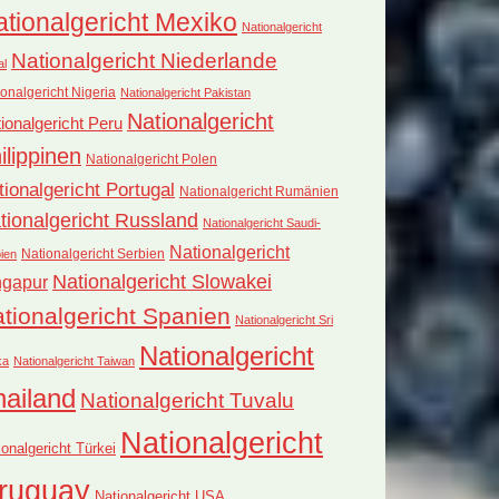
tionalgericht Mexiko
Nationalgericht
Nationalgericht Niederlande
al
onalgericht Nigeria
Nationalgericht Pakistan
Nationalgericht
ionalgericht Peru
ilippinen
Nationalgericht Polen
tionalgericht Portugal
Nationalgericht Rumänien
tionalgericht Russland
Nationalgericht Saudi-
Nationalgericht
Nationalgericht Serbien
ien
Nationalgericht Slowakei
ngapur
tionalgericht Spanien
Nationalgericht Sri
Nationalgericht
ka
Nationalgericht Taiwan
hailand
Nationalgericht Tuvalu
Nationalgericht
ionalgericht Türkei
ruguay
Nationalgericht USA