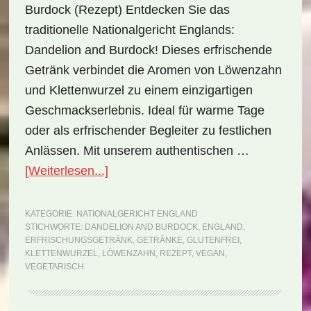
Burdock (Rezept) Entdecken Sie das
traditionelle Nationalgericht Englands:
Dandelion and Burdock! Dieses erfrischende
Getränk verbindet die Aromen von Löwenzahn
und Klettenwurzel zu einem einzigartigen
Geschmackserlebnis. Ideal für warme Tage
oder als erfrischender Begleiter zu festlichen
Anlässen. Mit unserem authentischen …
ÜberNationalgericht
[Weiterlesen...]
England:
Dandelion
KATEGORIE:
NATIONALGERICHT ENGLAND
STICHWORTE:
DANDELION AND BURDOCK
,
ENGLAND
,
and
ERFRISCHUNGSGETRÄNK
,
GETRÄNKE
,
GLUTENFREI
,
Burdock
KLETTENWURZEL
,
LÖWENZAHN
,
REZEPT
,
VEGAN
,
VEGETARISCH
(Rezept)