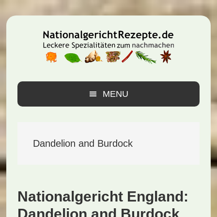
Zur
Zum
Zur
Hauptnavigation
Inhalt
Seitenspalte
springen
springen
springen
MENU
Dandelion and Burdock
Nationalgericht England:
Dandelion and Burdock