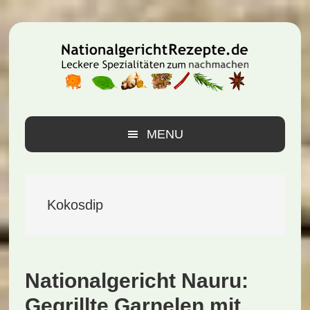
Zur
Zum
Zur
Hauptnavigation
Inhalt
Seitenspalte
springen
springen
springen
MENU
Kokosdip
Nationalgericht Nauru:
Gegrillte Garnelen mit