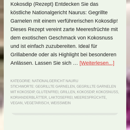
Kokosdip (Rezept) Entdecken Sie das
köstliche Nationalgericht Naurus: Gegrillte
Garnelen mit einem verführerischen Kokosdip!
Dieses Rezept vereint zarte Meeresfrüchte mit
dem exotischen Geschmack von Kokosnuss
und ist einfach zuzubereiten. Ideal für
Grillabende oder als Highlight bei besonderen
ÜberNa
Anlässen. Lassen Sie sich …
[Weiterlesen...]
Nauru:
Gegrill
KATEGORIE:
NATIONALGERICHT NAURU
STICHWORTE:
GEGRILLTE GARNELEN
,
GEGRILLTE GARNELEN
Garne
MIT KOKOSDIP
,
GLUTENFREI
,
GRILLEN
,
KOKOSDIP
,
KOKOSNUSS
,
mit
KORIANDERBLÄTTER
,
LAKTOSEFREI
,
MEERESFRÜCHTE
,
VEGAN
,
VEGETARISCH
,
WEISSWEIN
Kokos
(Rezep