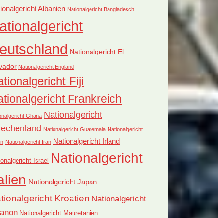
ionalgericht Albanien
Nationalgericht Bangladesch
ationalgericht
eutschland
Nationalgericht El
vador
Nationalgericht England
tionalgericht Fiji
tionalgericht Frankreich
Nationalgericht
onalgericht Ghana
iechenland
Nationalgericht Guatemala
Nationalgericht
Nationalgericht Irland
en
Nationalgericht Iran
Nationalgericht
ionalgericht Israel
alien
Nationalgericht Japan
tionalgericht Kroatien
Nationalgericht
banon
Nationalgericht Mauretanien