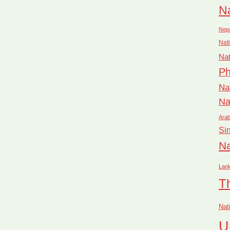
Na
Nep
Nati
Nat
Ph
Na
Na
Arab
Si
Na
Lan
T
Nat
U