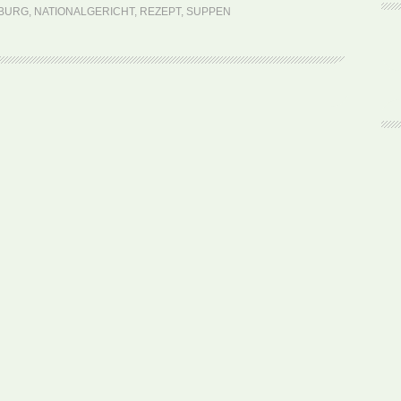
Zopp
BURG
,
NATIONALGERICHT
,
REZEPT
,
SUPPEN
(Rezept)