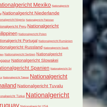
tionalgericht Mexiko
Nationalgericht
Nationalgericht Niederlande
al
onalgericht Nigeria
Nationalgericht Pakistan
Nationalgericht
ionalgericht Peru
ilippinen
Nationalgericht Polen
tionalgericht Portugal
Nationalgericht Rumänien
tionalgericht Russland
Nationalgericht Saudi-
Nationalgericht
Nationalgericht Serbien
ien
Nationalgericht Slowakei
ngapur
tionalgericht Spanien
Nationalgericht Sri
Nationalgericht
ka
Nationalgericht Taiwan
hailand
Nationalgericht Tuvalu
Nationalgericht
ionalgericht Türkei
ruguay
Nationalgericht USA