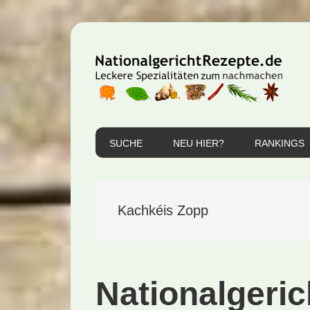
Zur
Zum
Zur
Hauptnavigation
Inhalt
Seitenspalte
springen
springen
springen
SUCHE
NEU HIER?
RANKINGS
Kachkéis Zopp
Nationalgeri