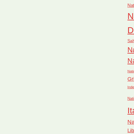
Nat
N
D
Sal
Na
Na
Nati
Gr
Indi
Nat
It
Na
Li