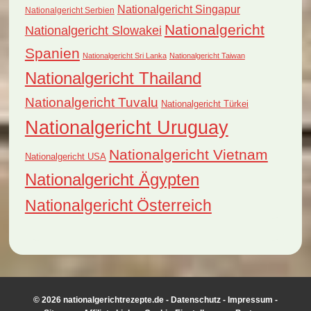
Nationalgericht Singapur
Nationalgericht Serbien
Nationalgericht
Nationalgericht Slowakei
Spanien
Nationalgericht Sri Lanka
Nationalgericht Taiwan
Nationalgericht Thailand
Nationalgericht Tuvalu
Nationalgericht Türkei
Nationalgericht Uruguay
Nationalgericht Vietnam
Nationalgericht USA
Nationalgericht Ägypten
Nationalgericht Österreich
© 2026 nationalgerichtrezepte.de -
Datenschutz
-
Impressum
-