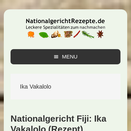
Zur
Zum
Zur
Hauptnavigation
Inhalt
Seitenspalte
springen
springen
springen
MENU
Ika Vakalolo
Nationalgericht Fiji: Ika
Vakalolo (Rezept)