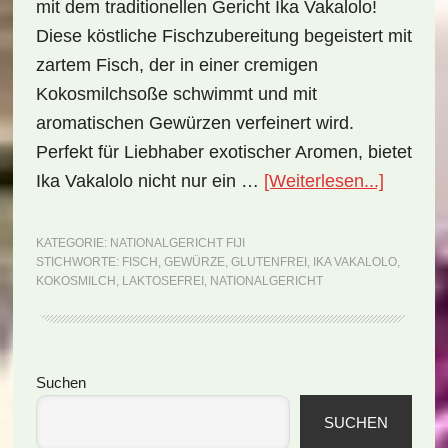
mit dem traditionellen Gericht Ika Vakalolo!
Diese köstliche Fischzubereitung begeistert mit
zartem Fisch, der in einer cremigen
Kokosmilchsoße schwimmt und mit
aromatischen Gewürzen verfeinert wird.
Perfekt für Liebhaber exotischer Aromen, bietet
ÜberNat
Ika Vakalolo nicht nur ein …
[Weiterlesen...]
Fiji:
Ika
KATEGORIE:
NATIONALGERICHT FIJI
STICHWORTE:
FISCH
,
GEWÜRZE
,
GLUTENFREI
,
IKA VAKALOLO
,
Vakalol
KOKOSMILCH
,
LAKTOSEFREI
,
NATIONALGERICHT
(Rezept
Seitenspalte
Suchen
SUCHEN