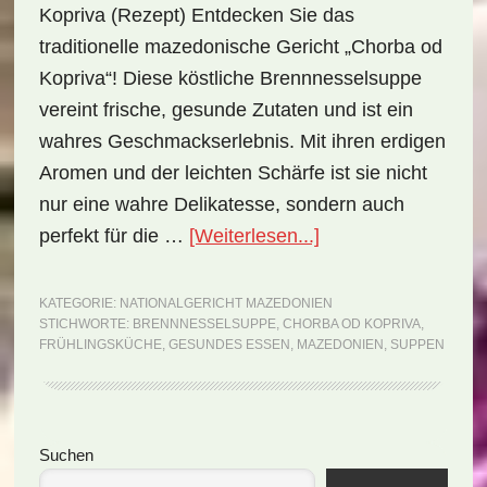
Kopriva (Rezept) Entdecken Sie das
traditionelle mazedonische Gericht „Chorba od
Kopriva“! Diese köstliche Brennnesselsuppe
vereint frische, gesunde Zutaten und ist ein
wahres Geschmackserlebnis. Mit ihren erdigen
Aromen und der leichten Schärfe ist sie nicht
nur eine wahre Delikatesse, sondern auch
ÜberNationalgerich
perfekt für die …
[Weiterlesen...]
Mazedonien:
Chorba
KATEGORIE:
NATIONALGERICHT MAZEDONIEN
STICHWORTE:
BRENNNESSELSUPPE
,
CHORBA OD KOPRIVA
,
od
FRÜHLINGSKÜCHE
,
GESUNDES ESSEN
,
MAZEDONIEN
,
SUPPEN
Kopriva
(Rezept)
Seitenspalte
Suchen