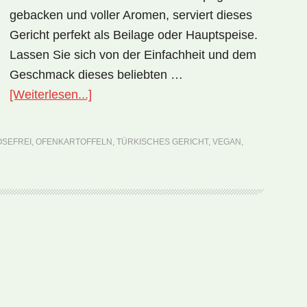
gebacken und voller Aromen, serviert dieses
Gericht perfekt als Beilage oder Hauptspeise.
Lassen Sie sich von der Einfachheit und dem
Geschmack dieses beliebten …
ÜberNationalgericht
[Weiterlesen...]
Türkei:
Fırında
OSEFREI
,
OFENKARTOFFELN
,
TÜRKISCHES GERICHT
,
VEGAN
,
Patates
(Rezept)