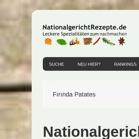
Zur
Zum
Zur
Hauptnavigation
Inhalt
Seitenspalte
springen
springen
springen
SUCHE
NEU HIER?
RANKINGS
Fırında Patates
Nationalgeric