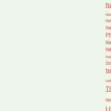
Na
Nep
Nati
Nat
Ph
Na
Na
Arab
Si
Na
Lan
T
Nat
U