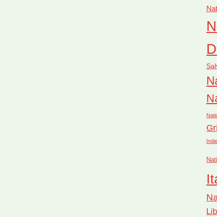
Nat
N
D
Sal
Na
Na
Nati
Gr
Indi
Nat
It
Na
Li