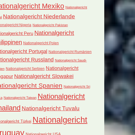
tionalgericht Mexiko
Nationalgericht
Nationalgericht Niederlande
al
onalgericht Nigeria
Nationalgericht Pakistan
Nationalgericht
ionalgericht Peru
ilippinen
Nationalgericht Polen
tionalgericht Portugal
Nationalgericht Rumänien
tionalgericht Russland
Nationalgericht Saudi-
Nationalgericht
Nationalgericht Serbien
ien
Nationalgericht Slowakei
ngapur
tionalgericht Spanien
Nationalgericht Sri
Nationalgericht
ka
Nationalgericht Taiwan
hailand
Nationalgericht Tuvalu
Nationalgericht
ionalgericht Türkei
ruguay
Nationalgericht USA