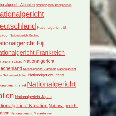
ionalgericht Albanien
Nationalgericht Bangladesch
ationalgericht
eutschland
Nationalgericht El
vador
Nationalgericht England
tionalgericht Fiji
tionalgericht Frankreich
Nationalgericht
onalgericht Ghana
iechenland
Nationalgericht Guatemala
Nationalgericht
Nationalgericht Irland
en
Nationalgericht Iran
Nationalgericht
ionalgericht Israel
alien
Nationalgericht Japan
tionalgericht Kroatien
Nationalgericht
banon
Nationalgericht Mauretanien