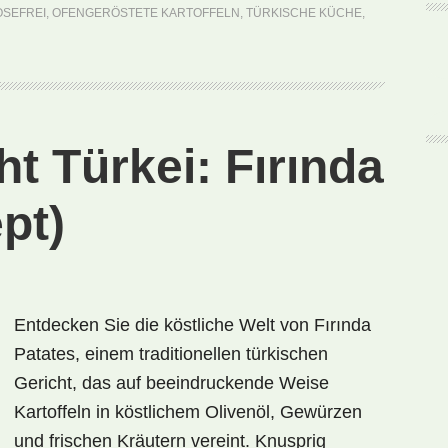
patates
OSEFREI
,
OFENGERÖSTETE KARTOFFELN
,
TÜRKISCHE KÜCHE
,
(Rezept)
ht Türkei: Fırında
pt)
Entdecken Sie die köstliche Welt von Fırında
Patates, einem traditionellen türkischen
Gericht, das auf beeindruckende Weise
Kartoffeln in köstlichem Olivenöl, Gewürzen
und frischen Kräutern vereint. Knusprig