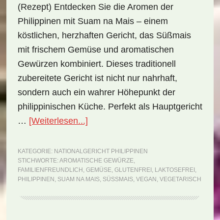
(Rezept) Entdecken Sie die Aromen der
Philippinen mit Suam na Mais – einem
köstlichen, herzhaften Gericht, das Süßmais
mit frischem Gemüse und aromatischen
Gewürzen kombiniert. Dieses traditionell
zubereitete Gericht ist nicht nur nahrhaft,
sondern auch ein wahrer Höhepunkt der
philippinischen Küche. Perfekt als Hauptgericht
ÜberNationalgericht
…
[Weiterlesen...]
Philippinen:
Suam
KATEGORIE:
NATIONALGERICHT PHILIPPINEN
STICHWORTE:
AROMATISCHE GEWÜRZE
,
na
FAMILIENFREUNDLICH
,
GEMÜSE
,
GLUTENFREI
,
LAKTOSEFREI
,
Mais
PHILIPPINEN
,
SUAM NA MAIS
,
SÜSSMAIS
,
VEGAN
,
VEGETARISCH
(Rezept)