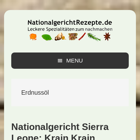
Zur
Zum
Zur
Hauptnavigation
Inhalt
Seitenspalte
springen
springen
springen
MENU
Erdnussöl
Nationalgericht Sierra
Leone: Krain Krain