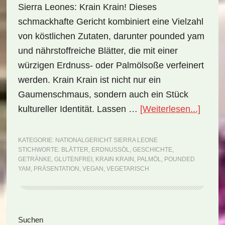
Sierra Leones: Krain Krain! Dieses
schmackhafte Gericht kombiniert eine Vielzahl
von köstlichen Zutaten, darunter pounded yam
und nährstoffreiche Blätter, die mit einer
würzigen Erdnuss- oder Palmölsoße verfeinert
werden. Krain Krain ist nicht nur ein
Gaumenschmaus, sondern auch ein Stück
ÜberN
kultureller Identität. Lassen …
[Weiterlesen...]
Sierra
Leone
KATEGORIE:
NATIONALGERICHT SIERRA LEONE
STICHWORTE:
BLÄTTER
,
ERDNUSSÖL
,
GESCHICHTE
,
Krain
GETRÄNKE
,
GLUTENFREI
,
KRAIN KRAIN
,
PALMÖL
,
POUNDED
Krain
YAM
,
PRÄSENTATION
,
VEGAN
,
VEGETARISCH
(Reze
Seitenspalte
Suchen