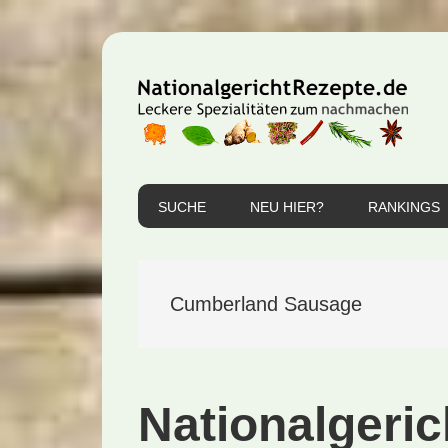
Zur
Zum
Zur
Hauptnavigation
Inhalt
Seitenspalte
springen
springen
springen
SUCHE
NEU HIER?
RANKINGS
Cumberland Sausage
Nationalgeric