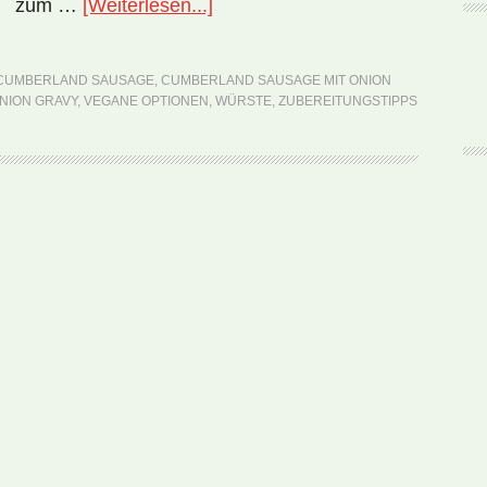
ÜberNationalgericht
zum …
[Weiterlesen...]
England:
Cumberland
CUMBERLAND SAUSAGE
,
CUMBERLAND SAUSAGE MIT ONION
Sausage
NION GRAVY
,
VEGANE OPTIONEN
,
WÜRSTE
,
ZUBEREITUNGSTIPPS
mit
Onion
Gravy
(Rezept)