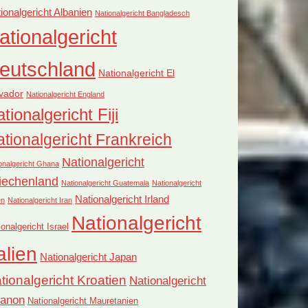
ionalgericht Albanien
Nationalgericht Bangladesch
ationalgericht
eutschland
Nationalgericht El
vador
Nationalgericht England
tionalgericht Fiji
tionalgericht Frankreich
Nationalgericht
onalgericht Ghana
iechenland
Nationalgericht Guatemala
Nationalgericht
Nationalgericht Irland
en
Nationalgericht Iran
Nationalgericht
ionalgericht Israel
alien
Nationalgericht Japan
tionalgericht Kroatien
Nationalgericht
banon
Nationalgericht Mauretanien