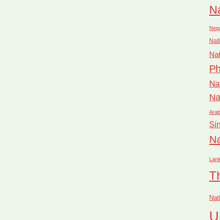
Na
Nep
Nati
Nat
Ph
Na
Na
Arab
Si
Na
Lan
T
Nat
U