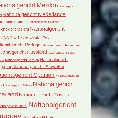
tionalgericht Mexiko
Nationalgericht
Nationalgericht Niederlande
al
onalgericht Nigeria
Nationalgericht Pakistan
Nationalgericht
ionalgericht Peru
ilippinen
Nationalgericht Polen
tionalgericht Portugal
Nationalgericht Rumänien
tionalgericht Russland
Nationalgericht Saudi-
Nationalgericht
Nationalgericht Serbien
ien
Nationalgericht Slowakei
ngapur
tionalgericht Spanien
Nationalgericht Sri
Nationalgericht
ka
Nationalgericht Taiwan
hailand
Nationalgericht Tuvalu
Nationalgericht
ionalgericht Türkei
ruguay
Nationalgericht USA