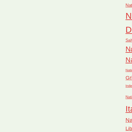
Nat
N
D
Sal
Na
Na
Nati
Gr
Indi
Nat
It
Na
Li