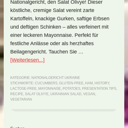
Nationalgericht, den Salat Olivye! Dieser
köstliche, cremige Salat vereint zarte
Kartoffeln, knackige Gurken, saftige Erbsen
und deftigen Schinken – alles verfeinert mit
einer leckeren Mayonnaise. Perfekt für
festliche Anlässe oder als herzhaftes
Beilagengericht. Tauchen Sie …
ÜberNationalgericht
[Weiterlesen...]
Ukraine:
Salat
KATEGORIE:
NATIONALGERICHT UKRAINE
STICHWORTE:
CUCUMBERS
,
GLUTEN-FREE
,
HAM
,
HISTORY
,
Olivye
LACTOSE-FREE
,
MAYONNAISE
,
POTATOES
,
PRESENTATION TIPS
,
(Rezept)
RECIPE
,
SALAT OLIVYE
,
UKRAINIAN SALAD
,
VEGAN
,
VEGETARIAN