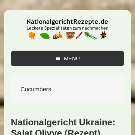
Zur
Zum
Zur
Hauptnavigation
Inhalt
Seitenspalte
springen
springen
springen
MENU
Cucumbers
Nationalgericht Ukraine:
Salat Olivye (Rezept)