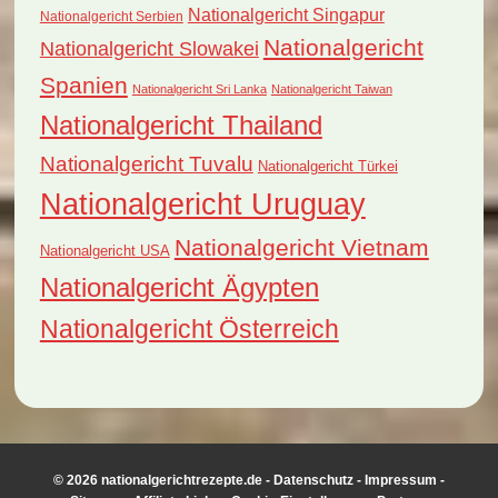
Nationalgericht Singapur
Nationalgericht Serbien
Nationalgericht
Nationalgericht Slowakei
Spanien
Nationalgericht Sri Lanka
Nationalgericht Taiwan
Nationalgericht Thailand
Nationalgericht Tuvalu
Nationalgericht Türkei
Nationalgericht Uruguay
Nationalgericht Vietnam
Nationalgericht USA
Nationalgericht Ägypten
Nationalgericht Österreich
© 2026 nationalgerichtrezepte.de -
Datenschutz
-
Impressum
-