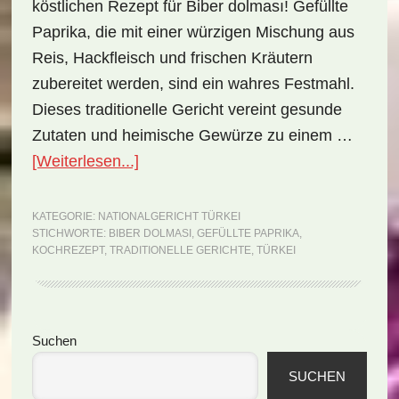
köstlichen Rezept für Biber dolması! Gefüllte
Paprika, die mit einer würzigen Mischung aus
Reis, Hackfleisch und frischen Kräutern
zubereitet werden, sind ein wahres Festmahl.
Dieses traditionelle Gericht vereint gesunde
Zutaten und heimische Gewürze zu einem …
ÜberNationalgericht
[Weiterlesen...]
Türkei:
Biber
KATEGORIE:
NATIONALGERICHT TÜRKEI
STICHWORTE:
BIBER DOLMASI
,
GEFÜLLTE PAPRIKA
,
dolması
KOCHREZEPT
,
TRADITIONELLE GERICHTE
,
TÜRKEI
(Rezept)
Seitenspalte
Suchen
SUCHEN