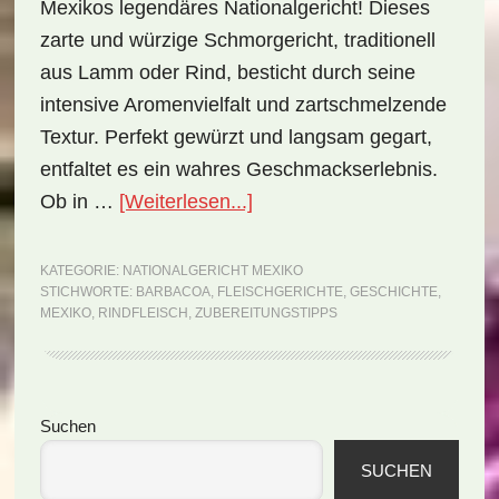
Mexikos legendäres Nationalgericht! Dieses
zarte und würzige Schmorgericht, traditionell
aus Lamm oder Rind, besticht durch seine
intensive Aromenvielfalt und zartschmelzende
Textur. Perfekt gewürzt und langsam gegart,
entfaltet es ein wahres Geschmackserlebnis.
ÜberNationalgericht
Ob in …
[Weiterlesen...]
Mexiko:
Barbacoa
KATEGORIE:
NATIONALGERICHT MEXIKO
STICHWORTE:
BARBACOA
,
FLEISCHGERICHTE
,
GESCHICHTE
,
(Rezept)
MEXIKO
,
RINDFLEISCH
,
ZUBEREITUNGSTIPPS
Seitenspalte
Suchen
SUCHEN