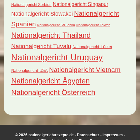
Nationalgericht Singapur
Nationalgericht Serbien
Nationalgericht
Nationalgericht Slowakei
Spanien
Nationalgericht Sri Lanka
Nationalgericht Taiwan
Nationalgericht Thailand
Nationalgericht Tuvalu
Nationalgericht Türkei
Nationalgericht Uruguay
Nationalgericht Vietnam
Nationalgericht USA
Nationalgericht Ägypten
Nationalgericht Österreich
© 2026 nationalgerichtrezepte.de -
Datenschutz
-
Impressum
-