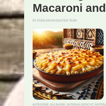
Macaroni and
BY
FOOD-ENTHUSIASTEN TEAM
KATEGORIE:
KULINARIK
,
NATIONALGERICHT
,
NATION