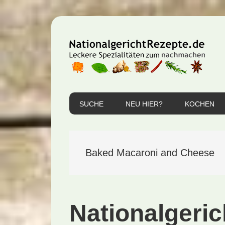
Zur
Zum
Zur
Hauptnavigation
Inhalt
Seitenspalte
springen
springen
springen
SUCHE
NEU HIER?
KOCHEN
Baked Macaroni and Cheese
Nationalgeric