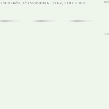
Macaroni
TENFREI
,
KÄSE
,
KÄSEVARIATIONEN
,
LIBERIA
,
NUDELGERICHT
,
and
Cheese
(Rezept)