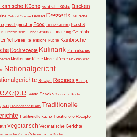
rikanische Küche
Backen
Asiatische Küche
Desserts
sine
Dessert
Deutsche
Cultural Cuisine
Food
Fischgerichte
Food &
he
Food & Cooking
nk
Getränke
Französische Küche
Gesunde Ernährung
Karibische
tenfrei
Grillen
Italienische Küche
Kulinarik
che
Kochrezepte
Kulinarisches
Mediterrane Küche
Meeresfrüchte
osefrei
Mexikanische
Nationalgericht
he
tionalgerichte
Recipes
Recipe
Rezept
ezepte
Snacks
Salate
Spanische Küche
Traditionelle
ppen
Thailändische Küche
richte
Traditionelle Küche
Traditionelle Rezepte
Vegetarisch
gan
Vegetarische Gerichte
tnamesische Küche
Österreichische Küche