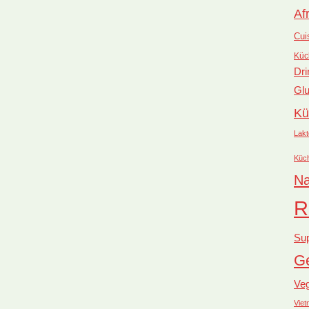
Af
Cui
Küc
Dri
Glu
Kü
Lakt
Küc
Na
R
Su
Ge
Ve
Vie