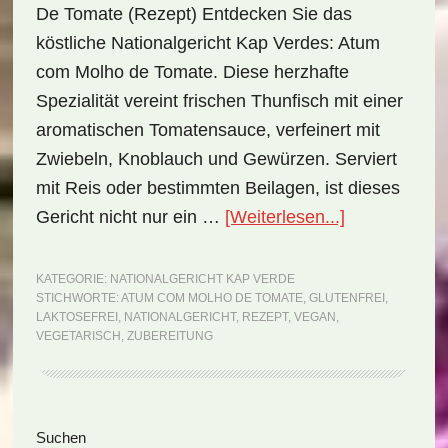
De Tomate (Rezept) Entdecken Sie das
köstliche Nationalgericht Kap Verdes: Atum
com Molho de Tomate. Diese herzhafte
Spezialität vereint frischen Thunfisch mit einer
aromatischen Tomatensauce, verfeinert mit
Zwiebeln, Knoblauch und Gewürzen. Serviert
mit Reis oder bestimmten Beilagen, ist dieses
ÜberNational
Gericht nicht nur ein …
[Weiterlesen...]
Kap
Verde:
KATEGORIE:
NATIONALGERICHT KAP VERDE
STICHWORTE:
ATUM COM MOLHO DE TOMATE
,
GLUTENFREI
,
Atum
LAKTOSEFREI
,
NATIONALGERICHT
,
REZEPT
,
VEGAN
,
com
VEGETARISCH
,
ZUBEREITUNG
Molho
de
Tomate
Seitenspalte
Suchen