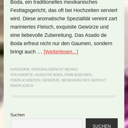
Boda, ein traditionelles mexikanisches
Festtagsgericht, das oft bei Hochzeiten serviert
wird. Diese aromatische Spezialität vereint zart
mariniertes Fleisch, exquisite Gewürze und
eine liebevolle Zubereitung. Das Asado de
Boda erfreut nicht nur den Gaumen, sondern
ÜberNationalgericht
bringt auch …
[Weiterlesen...]
Mexiko:
Asado
KATEGORIE:
NATIONALGERICHT MEXIKO
STICHWORTE:
ASADO DE BODA
,
FAMILIENESSEN
,
de
FEIERLICHKEITEN
,
GEWÜRZE
,
MEXIKANISCHES GERICHT
,
Boda
RINDFLEISCH
(Rezept)
Seitenspalte
Suchen
SUCHEN