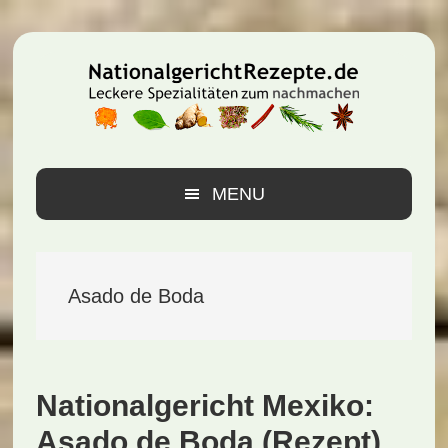
Zur
Zum
Zur
Hauptnavigation
Inhalt
Seitenspalte
springen
springen
springen
MENU
Asado de Boda
Nationalgericht Mexiko:
Asado de Boda (Rezept)