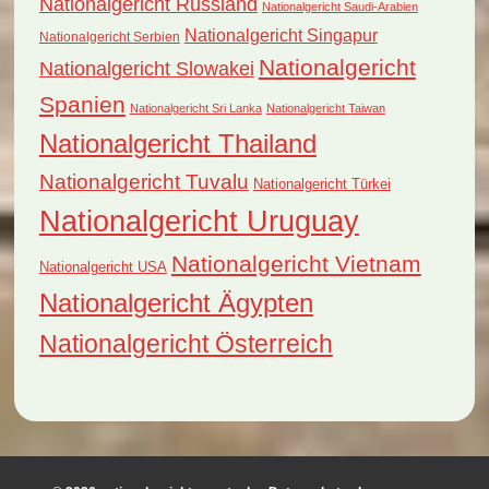
Nationalgericht Russland
Nationalgericht Saudi-Arabien
Nationalgericht Singapur
Nationalgericht Serbien
Nationalgericht
Nationalgericht Slowakei
Spanien
Nationalgericht Sri Lanka
Nationalgericht Taiwan
Nationalgericht Thailand
Nationalgericht Tuvalu
Nationalgericht Türkei
Nationalgericht Uruguay
Nationalgericht Vietnam
Nationalgericht USA
Nationalgericht Ägypten
Nationalgericht Österreich