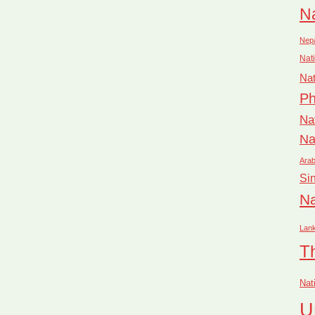
Na
Nep
Nati
Nat
Ph
Na
Na
Arab
Si
Na
Lan
T
Nat
U