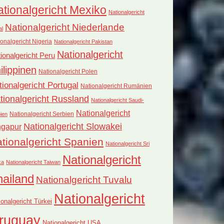
tionalgericht Mexiko
Nationalgericht
Nationalgericht Niederlande
al
onalgericht Nigeria
Nationalgericht Pakistan
Nationalgericht
ionalgericht Peru
ilippinen
Nationalgericht Polen
tionalgericht Portugal
Nationalgericht Rumänien
tionalgericht Russland
Nationalgericht Saudi-
Nationalgericht
Nationalgericht Serbien
ien
Nationalgericht Slowakei
ngapur
tionalgericht Spanien
Nationalgericht Sri
Nationalgericht
ka
Nationalgericht Taiwan
hailand
Nationalgericht Tuvalu
Nationalgericht
ionalgericht Türkei
ruguay
Nationalgericht USA