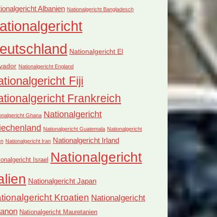
ionalgericht Albanien
Nationalgericht Bangladesch
ationalgericht
eutschland
Nationalgericht El
vador
Nationalgericht England
tionalgericht Fiji
tionalgericht Frankreich
Nationalgericht
onalgericht Ghana
iechenland
Nationalgericht Guatemala
Nationalgericht
Nationalgericht Irland
en
Nationalgericht Iran
Nationalgericht
ionalgericht Israel
alien
Nationalgericht Japan
tionalgericht Kroatien
Nationalgericht
banon
Nationalgericht Mauretanien