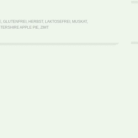
England:
Worcestershire
Apple
E
,
GLUTENFREI
,
HERBST
,
LAKTOSEFREI
,
MUSKAT
,
Pie
ERSHIRE APPLE PIE
,
ZIMT
(Rezept)