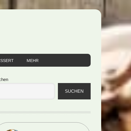
ESSERT
MEHR
itenspalte
chen
SUCHEN