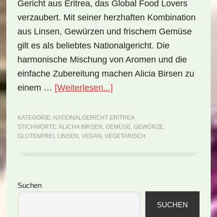
Gericht aus Eritrea, das Global Food Lovers
verzaubert. Mit seiner herzhaften Kombination
aus Linsen, Gewürzen und frischem Gemüse
gilt es als beliebtes Nationalgericht. Die
harmonische Mischung von Aromen und die
einfache Zubereitung machen Alicia Birsen zu
ÜberNationalgericht
einem …
[Weiterlesen...]
Eritrea:
Alicha
KATEGORIE:
NATIONALGERICHT ERITREA
STICHWORTE:
ALICHA BIRSEN
,
GEMÜSE
,
GEWÜRZE
,
Birsen
GLUTENFREI
,
LINSEN
,
VEGAN
,
VEGETARISCH
(Rezept)
Seitenspalte
Suchen
SUCHEN