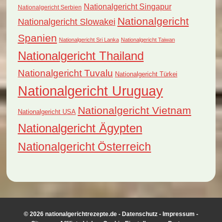
Nationalgericht Singapur
Nationalgericht Serbien
Nationalgericht
Nationalgericht Slowakei
Spanien
Nationalgericht Sri Lanka
Nationalgericht Taiwan
Nationalgericht Thailand
Nationalgericht Tuvalu
Nationalgericht Türkei
Nationalgericht Uruguay
Nationalgericht Vietnam
Nationalgericht USA
Nationalgericht Ägypten
Nationalgericht Österreich
© 2026 nationalgerichtrezepte.de -
Datenschutz
-
Impressum
-