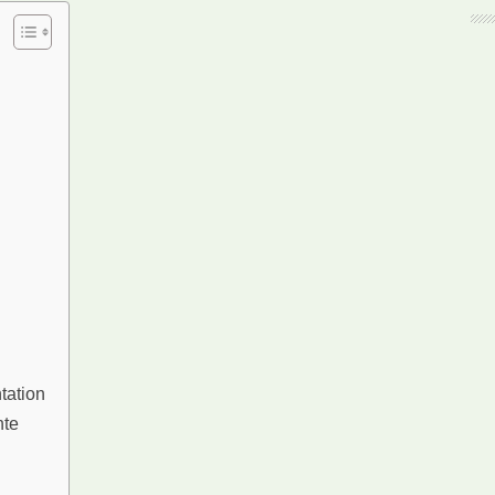
tation
hte