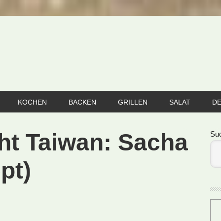
KOCHEN
BACKEN
GRILLEN
SALAT
D
Se
ht Taiwan: Sacha
Su
pt)