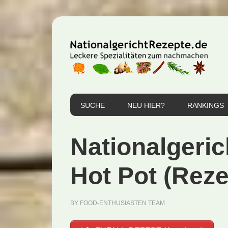
Zur
Zum
Zur
Hauptnavigation
Inhalt
Seitenspalte
springen
springen
springen
SUCHE
NEU HIER?
RANKINGS
Nationalgeric
Hot Pot (Reze
BY
FOOD-ENTHUSIASTEN TEAM