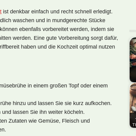
t
ist denkbar einfach und recht schnell erledigt.
ndlich waschen und in mundgerechte Stücke
können ebenfalls vorbereitet werden, indem sie
tten werden. Eine gute Vorbereitung sorgt dafür,
iffbereit haben und die Kochzeit optimal nutzen
emüsebrühe in einem großen Topf oder einem
En
Nat
Tai
ühe hinzu und lassen Sie sie kurz aufkochen.
(Re
h und lassen Sie ihn weiter köcheln.
Si
en Zutaten wie Gemüse, Fleisch und
T
en.
Die