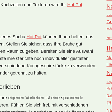
 Kochzeiten und Texturen wird Ihr
Hot Pot
Na
Nati
Gr
Indi
ngenes
Sacha
Hot Pot
können Ihnen helfen, das
Nat
. Stellen Sie sicher, dass Ihre Brühe gut
It
aten Raum zu geben. Bereiten Sie eine Auswahl
Na
te ihre Gerichte noch individueller gestalten
Li
, verschiedene Kochgeschirrstücke zu verwenden,
Na
der getrennt zu halten.
Nep
rlieben
Nati
Nat
Ihre eigenen
Vorlieben
ist eine spannende
Ph
eren. Fühlen Sie sich frei, mit verschiedenen
Na