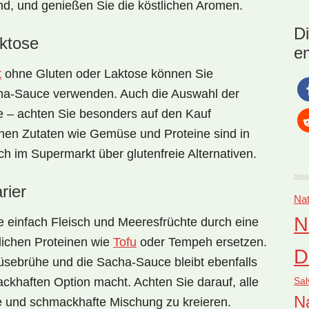
ind, und genießen Sie die köstlichen Aromen.
das
tai
D
Cut
aktose
e
So
t
ohne
Gluten
oder
Laktose
können Sie
acha-Sauce verwenden. Auch die Auswahl der
le – achten Sie besonders auf den Kauf
schen Zutaten wie Gemüse und Proteine sind in
ich im Supermarkt über glutenfreie Alternativen.
rier
Nat
N
 einfach Fleisch und Meeresfrüchte durch
eine
lichen Proteinen
wie
Tofu
oder Tempeh ersetzen.
D
sebrühe und die Sacha-Sauce bleibt ebenfalls
Sal
ckhaften Option macht. Achten Sie darauf, alle
Na
te und schmackhafte Mischung zu kreieren.