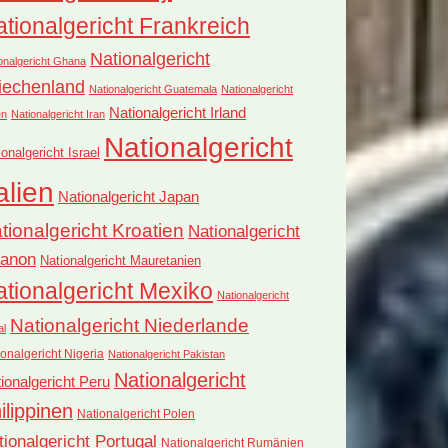
tionalgericht Frankreich
Nationalgericht
onalgericht Ghana
iechenland
Nationalgericht Guatemala
Nationalgericht
Nationalgericht Irland
en
Nationalgericht Iran
Nationalgericht
ionalgericht Israel
alien
Nationalgericht Japan
tionalgericht Kroatien
Nationalgericht
banon
Nationalgericht Mauretanien
tionalgericht Mexiko
Nationalgericht
Nationalgericht Niederlande
al
onalgericht Nigeria
Nationalgericht Pakistan
Nationalgericht
ionalgericht Peru
ilippinen
Nationalgericht Polen
tionalgericht Portugal
Nationalgericht Rumänien